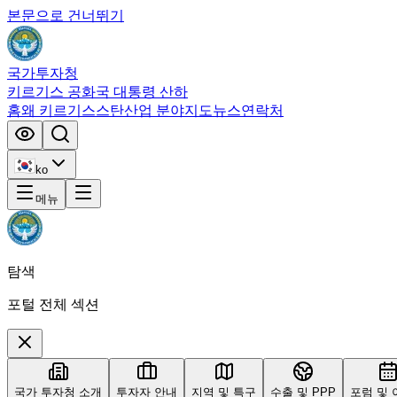
본문으로 건너뛰기
국가투자청
키르기스 공화국 대통령 산하
홈
왜 키르기스스탄
산업 분야
지도
뉴스
연락처
ko
메뉴
탐색
포털 전체 섹션
국가 투자청 소개
투자자 안내
지역 및 특구
수출 및 PPP
포럼 및