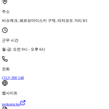
주소
비슈케크, 페르보마이스키 구역, 라자코프 거리 8/1
근무 시간
월-금: 오전 9시 - 오후 6시
전화
(312) 300 148
웹사이트
prokuror.kg