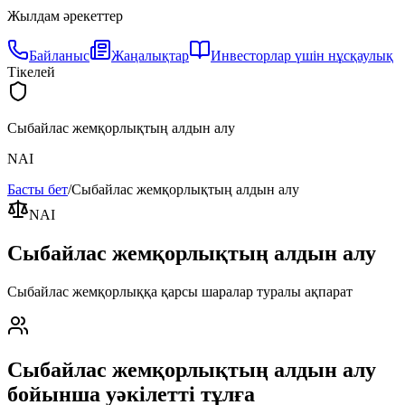
Жылдам әрекеттер
Байланыс
Жаңалықтар
Инвесторлар үшін нұсқаулық
Тікелей
Сыбайлас жемқорлықтың алдын алу
NAI
Басты бет
/
Сыбайлас жемқорлықтың алдын алу
NAI
Сыбайлас жемқорлықтың алдын алу
Сыбайлас жемқорлыққа қарсы шаралар туралы ақпарат
Сыбайлас жемқорлықтың алдын алу
бойынша уәкілетті тұлға