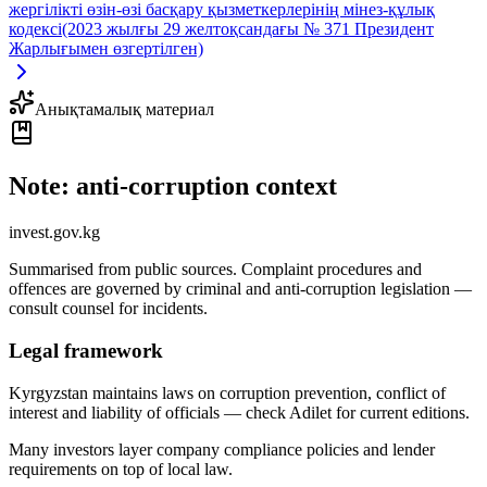
жергілікті өзін-өзі басқару қызметкерлерінің мінез-құлық
кодексі
(2023 жылғы 29 желтоқсандағы № 371 Президент
Жарлығымен өзгертілген)
Анықтамалық материал
Note: anti-corruption context
invest.gov.kg
Summarised from public sources. Complaint procedures and
offences are governed by criminal and anti-corruption legislation —
consult counsel for incidents.
Legal framework
Kyrgyzstan maintains laws on corruption prevention, conflict of
interest and liability of officials — check Adilet for current editions.
Many investors layer company compliance policies and lender
requirements on top of local law.