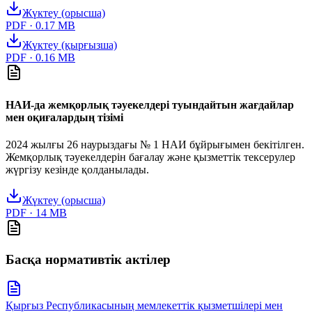
Жүктеу (орысша)
PDF ·
0.17
MB
Жүктеу (қырғызша)
PDF ·
0.16
MB
НАИ-да жемқорлық тәуекелдері туындайтын жағдайлар
мен оқиғалардың тізімі
2024 жылғы 26 наурыздағы № 1 НАИ бұйрығымен бекітілген.
Жемқорлық тәуекелдерін бағалау және қызметтік тексерулер
жүргізу кезінде қолданылады.
Жүктеу (орысша)
PDF ·
14
MB
Басқа нормативтік актілер
Қырғыз Республикасының мемлекеттік қызметшілері мен