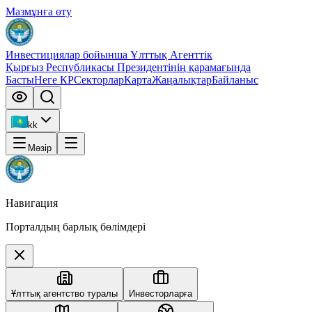
Мазмұнға өту
Инвестициялар бойынша Ұлттық Агенттік
Қырғыз Республикасы Президентінің қарамағында
Басты
Неге КР
Секторлар
Карта
Жаңалықтар
Байланыс
kk
Мәзір
Навигация
Порталдың барлық бөлімдері
Ұлттық агентство туралы
Инвесторларға