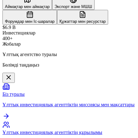
Аймақтар мен аймақтар
Экспорт және МШШ
Форумдар мен Іс-шаралар
Құжаттар мен ресурстар
$6.9 B
Инвестициялар
400+
Жобалар
Ұлттық агентство туралы
Бөлімді таңдаңыз
Біз туралы
Ұлттық инвестициялық агенттіктің миссиясы мен мақсаттары
Ұлттық инвестициялық агенттіктің құрылымы