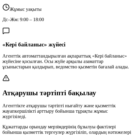
Жұмыс уақыты
Дс–Жм: 9:00 – 18:00
«Кері байланыс» жүйесі
Агенттік автоматтандырылған ақпараттық «Кері байланыс»
жүйесіне қосылған. Осы жүйе арқылы азаматтар
ұсыныстарын қалдырып, ведомство қызметін бағалай алады.
Атқарушы тәртіпті бақылау
Агенттікте атқарушы тәртіпті нығайту және қызметтік
жауапкершілікті арттыру бойынша тұрақты жұмыс
жүргізіледі.
Құжаттарды орындау мерзімдерінің бұзылуы фактілері
бойынша қызметтік тергеулер жүргізіліп, олардың нәтижелері