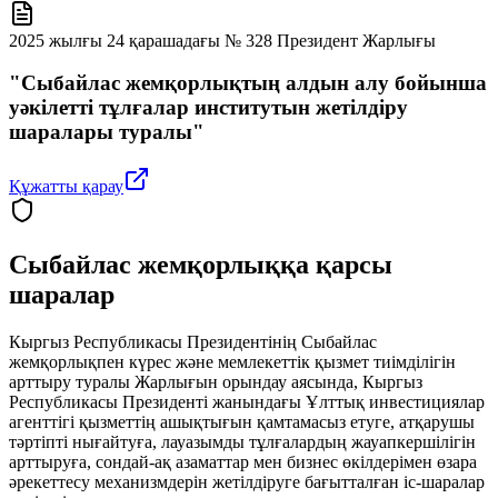
2025 жылғы 24 қарашадағы № 328 Президент Жарлығы
"Сыбайлас жемқорлықтың алдын алу бойынша
уәкілетті тұлғалар институтын жетілдіру
шаралары туралы"
Құжатты қарау
Сыбайлас жемқорлыққа қарсы
шаралар
Кыргыз Республикасы Президентінің Сыбайлас
жемқорлықпен күрес және мемлекеттік қызмет тиімділігін
арттыру туралы Жарлығын орындау аясында, Кыргыз
Республикасы Президенті жанындағы Ұлттық инвестициялар
агенттігі қызметтің ашықтығын қамтамасыз етуге, атқарушы
тәртіпті нығайтуға, лауазымды тұлғалардың жауапкершілігін
арттыруға, сондай-ақ азаматтар мен бизнес өкілдерімен өзара
әрекеттесу механизмдерін жетілдіруге бағытталған іс-шаралар