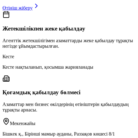
Өтініш жіберу
Жетекшілікпен жеке қабылдау
Агенттік жетекшілігімен азаматтарды жеке қабылдау тұрақты
негізде ұйымдастырылған.
Кесте
Кесте нақтыланып, қосымша жарияланады
Қоғамдық қабылдау бөлмесі
Азаматтар мен бизнес өкілдерінің өтініштерін қабылдаудың
тұрақты арнасы.
Мекенжайы
Бішкек қ., Бірінші мамыр ауданы, Раззақов көшесі 8/1