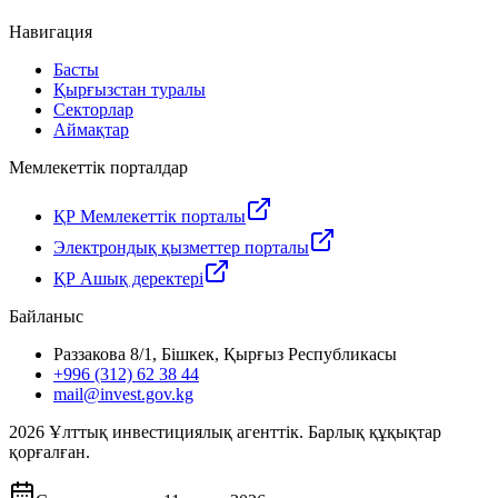
Навигация
Басты
Қырғызстан туралы
Секторлар
Аймақтар
Мемлекеттік порталдар
ҚР Мемлекеттік порталы
Электрондық қызметтер порталы
ҚР Ашық деректері
Байланыс
Раззакова 8/1, Бішкек, Қырғыз Республикасы
+996 (312) 62 38 44
mail@invest.gov.kg
2026
Ұлттық инвестициялық агенттік. Барлық құқықтар
қорғалған.