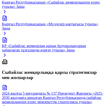
Қырғыз Республикасының «Сыбайлас жемқорлықпен күрес
туралы» Заңы
Қырғыз Республикасының «Мүдделер қақтығысы туралы»
Заңы
ҚР «Сыбайлас жемқорлық құқық бұзушылықтарын
хабарлаған тұлғаларды қорғау туралы» Заңы
Сыбайлас жемқорлыққа қарсы стратегиялар
мен жоспарлар
2024 жылғы 5 маусымдағы № 137 Президент Жарлығы «2025-
2030 жылдарға арналған Қырғыз Республикасында сыбайлас
жемқорлықпен күрес мемлекеттік стратегиясы туралы»