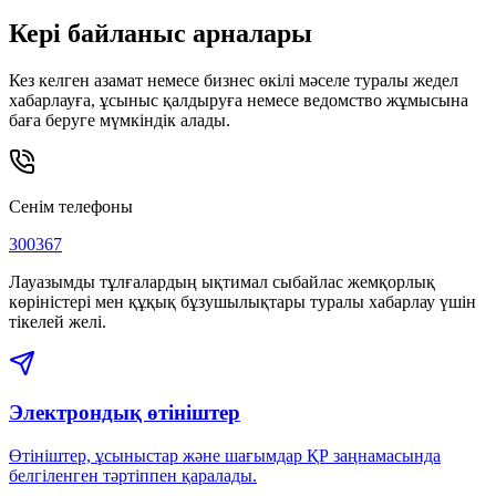
Кері байланыс арналары
Кез келген азамат немесе бизнес өкілі мәселе туралы жедел
хабарлауға, ұсыныс қалдыруға немесе ведомство жұмысына
баға беруге мүмкіндік алады.
Сенім телефоны
300367
Лауазымды тұлғалардың ықтимал сыбайлас жемқорлық
көріністері мен құқық бұзушылықтары туралы хабарлау үшін
тікелей желі.
Электрондық өтініштер
Өтініштер, ұсыныстар және шағымдар ҚР заңнамасында
белгіленген тәртіппен қаралады.