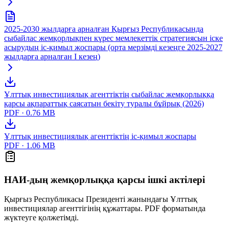
2025-2030 жылдарға арналған Қырғыз Республикасында
сыбайлас жемқорлықпен күрес мемлекеттік стратегиясын іске
асырудың іс-қимыл жоспары (орта мерзімді кезеңге 2025-2027
жылдарға арналған I кезең)
Ұлттық инвестициялық агенттіктің сыбайлас жемқорлыққа
қарсы ақпараттық саясатын бекіту туралы бұйрық (2026)
PDF ·
0.76
MB
Ұлттық инвестициялық агенттіктің іс-қимыл жоспары
PDF ·
1.06
MB
НАИ-дың жемқорлыққа қарсы ішкі актілері
Қырғыз Республикасы Президенті жанындағы Ұлттық
инвестициялар агенттігінің құжаттары. PDF форматында
жүктеуге қолжетімді.