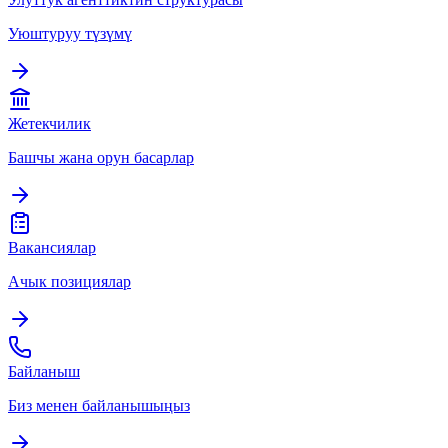
Уюштуруу түзүмү
Жетекчилик
Башчы жана орун басарлар
Вакансиялар
Ачык позициялар
Байланыш
Биз менен байланышыңыз