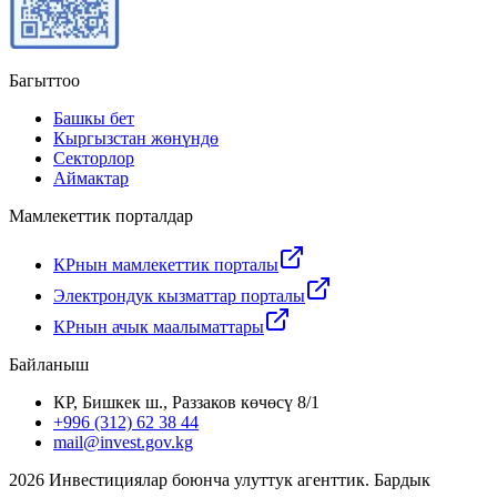
Багыттоо
Башкы бет
Кыргызстан жөнүндө
Секторлор
Аймактар
Мамлекеттик порталдар
КРнын мамлекеттик порталы
Электрондук кызматтар порталы
КРнын ачык маалыматтары
Байланыш
КР, Бишкек ш., Раззаков көчөсү 8/1
+996 (312) 62 38 44
mail@invest.gov.kg
2026
Инвестициялар боюнча улуттук агенттик. Бардык