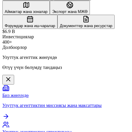
Аймактар жана зоналар
Экспорт жана МЖӨ
Форумдар жана иш-чаралар
Документтер жана ресурстар
$6.9 B
Инвестициялар
400+
Долбоорлор
Улуттук агенттик жөнүндө
Өтүү үчүн бөлүмдү тандаңыз
Биз жөнүндө
Улуттук агенттиктин миссиясы жана максаттары
Улуттук агенттиктин структурасы