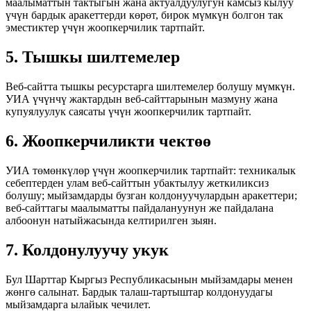
маалыматтын тактыгын жана актуалдуулугун камсыз кылуу
үчүн бардык аракеттерди көрөт, бирок мүмкүн болгон так
эместиктер үчүн жоопкерчилик тартпайт.
5. Тышкы шилтемелер
Веб-сайтта тышкы ресурстарга шилтемелер болушу мүмкүн.
УИА үчүнчү жактардын веб-сайттарынын мазмуну жана
купуялуулук саясаты үчүн жоопкерчилик тартпайт.
6. Жоопкерчиликти чектөө
УИА төмөнкүлөр үчүн жоопкерчилик тартпайт: техникалык
себептерден улам веб-сайттын убактылуу жеткиликсиз
болушу; мыйзамдарды бузган колдонуучулардын аракеттери;
веб-сайттагы маалыматты пайдалануунун же пайдалана
албоонун натыйжасында келтирилген зыян.
7. Колдонулуучу укук
Бул Шарттар Кыргыз Республикасынын мыйзамдары менен
жөнгө салынат. Бардык талаш-тартыштар колдонуудагы
мыйзамдарга ылайык чечилет.