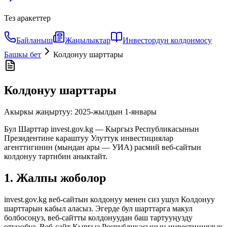
Тез аракеттер
Байланыш
Жаңылыктар
Инвестордун колдонмосу
Башкы бет
Колдонуу шарттары
Колдонуу шарттары
Акыркы жаңыртуу: 2025-жылдын 1-январы
Бул Шарттар invest.gov.kg — Кыргыз Республикасынын
Президентине караштуу Улуттук инвестициялар
агенттигинин (мындан ары — УИА) расмий веб-сайтын
колдонуу тартибин аныктайт.
1. Жалпы жоболор
invest.gov.kg веб-сайтын колдонуу менен сиз ушул Колдонуу
шарттарын кабыл аласыз. Эгерде бул шарттарга макул
болбосоңуз, веб-сайтты колдонуудан баш тартууңузду
өтүнөбүз. Веб-сайт Кыргыз Республикасынын инвестициялык