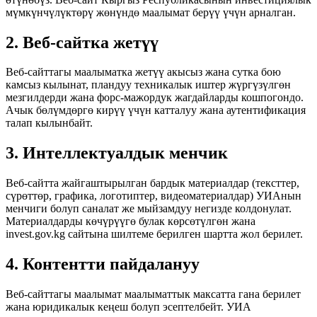
мүмкүнчүлүктөрү жөнүндө маалымат берүү үчүн арналган.
2. Веб-сайтка жетүү
Веб-сайттагы маалыматка жетүү акысыз жана сутка бою
камсыз кылынат, пландуу техникалык иштер жүргүзүлгөн
мезгилдерди жана форс-мажордук жагдайларды кошпогондо.
Ачык бөлүмдөргө кирүү үчүн катталуу жана аутентификация
талап кылынбайт.
3. Интеллектуалдык менчик
Веб-сайтта жайгаштырылган бардык материалдар (тексттер,
сүрөттөр, графика, логотиптер, видеоматериалдар) УИАнын
менчиги болуп саналат же мыйзамдуу негизде колдонулат.
Материалдарды көчүрүүгө булак көрсөтүлгөн жана
invest.gov.kg сайтына шилтеме берилген шартта жол берилет.
4. Контентти пайдалануу
Веб-сайттагы маалымат маалыматтык максатта гана берилет
жана юридикалык кеңеш болуп эсептелбейт. УИА