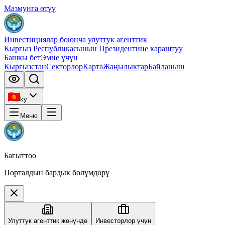
Мазмунга өтүү
Инвестициялар боюнча улуттук агенттик
Кыргыз Республикасынын Президентине караштуу
Башкы бет
Эмне үчүн
Кыргызстан
Секторлор
Карта
Жаңылыктар
Байланыш
ky
Меню
Багыттоо
Порталдын бардык бөлүмдөрү
Улуттук агенттик жөнүндө
Инвесторлор үчүн