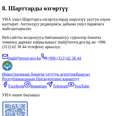
8. Шарттарды өзгөртүү
УИА ушул Шарттарга өзгөртүүлөрдү киргизүү укугун өзүнө
калтырат. Актуалдуу редакциясы дайыма ушул баракчага
жайгаштырылат.
Веб-сайтты колдонууга байланыштуу суроолор боюнча
төмөнкү дарекке кайрылыңыз: mail@invest.gov.kg же +996
(312) 62 38 44 телефону аркылуу.
mail@invest.gov.kg
+996 (312) 62 38 44
Инвестициялар боюнча улуттук агенттик
Кыргыз
Республикасынын Президентине караштуу
Facebook
Instagram
Telegram
YouTube
УИА ишин баалаңыз