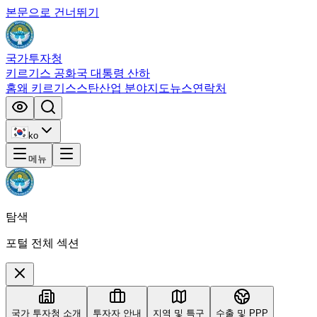
본문으로 건너뛰기
국가투자청
키르기스 공화국 대통령 산하
홈
왜 키르기스스탄
산업 분야
지도
뉴스
연락처
ko
메뉴
탐색
포털 전체 섹션
국가 투자청 소개
투자자 안내
지역 및 특구
수출 및 PPP