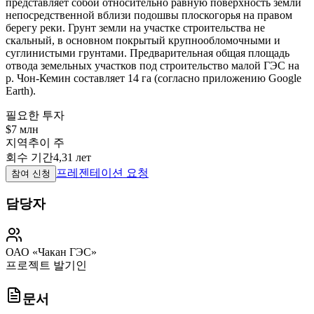
представляет собой относительно равную поверхность земли
непосредственной вблизи подошвы плоскогорья на правом
берегу реки. Грунт земли на участке строительства не
скальный, в основном покрытый крупнообломочными и
суглинистыми грунтами. Предварительная общая площадь
отвода земельных участков под строительство малой ГЭС на
р. Чон-Кемин составляет 14 га (согласно приложению Google
Earth).
필요한 투자
$7 млн
지역
추이 주
회수 기간
4,31 лет
프레젠테이션 요청
참여 신청
담당자
ОАО «Чакан ГЭС»
프로젝트 발기인
문서