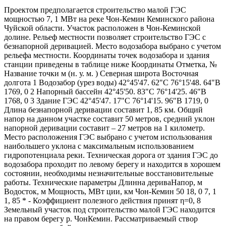
Проектом предполагается строительство малой ГЭС
мощностью 7, 1 МВт на реке Чон-Кемин Кеминского района
Чуйской области. Участок расположен в Чон-Кеминской
долине. Рельеф местности позволяет строительство ГЭС с
безнапорной деривацией. Место водозабора выбрано с учетом
рельефа местности. Координаты точек водозабора и здания
станции приведены в таблице ниже Координаты Отметка, №
Название точки м (н. у. м. ) Северная широта Восточная
долгота 1 Водозабор (урез воды) 42°45'47. 62"С 76°15'48. 64"В
1769, 0 2 Напорный бассейн 42°45'50. 83"С 76°14'25. 46"В
1768, 0 3 Здание ГЭС 42°45'47. 17"С 76°14'15. 96"В 1719, 0
Длина безнапорной деривации составит 1, 85 км. Общий
напор на данном участке составит 50 метров, средний уклон
напорной деривации составит – 27 метров на 1 километр.
Место расположения ГЭС выбрано с учетом использования
наибольшего уклона с максимальным использованием
гидропотенциала реки. Техническая дорога от здания ГЭС до
водозабора проходит по левому берегу и находится в хорошем
состоянии, необходимы незначительные восстановительные
работы. Технические параметры Длинна дериваНапор, м
Водосток, м Мощность, МВт ции, км Чон-Кемин 50 18, 0 7, 1
1, 85 * - Коэффициент полезного действия принят η=0, 8
Земельный участок под строительство малой ГЭС находится
на правом берегу р. ЧонКемин. Рассматриваемый створ