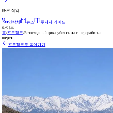
빠른 작업
연락처
뉴스
투자자 가이드
라이브
홈
/
프로젝트
/
Безотходный цикл убоя скота и переработка
шерсти
프로젝트로 돌아가기