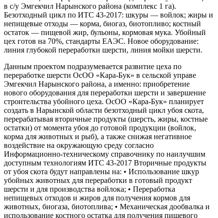
в с/у Эмгекчил Нарынского района (комплекс 1 га).
Безотходный цикл по ИТС 43-2017: шкуры — войлок; жиры и
непищевые отходы — корма, биогаз, биотопливо; костный
остаток — пищевой жир, бульоны, кормовая мука. Убойный
цех готов на 70%, стандарты ЕАЭС. Новое оборудование:
линия глубокой переработки шерсти, линия мойки шерсти.
Данным проектом подразумевается развитие цеха по
переработке шерсти ОсОО «Кара-Бук» в сельской управе
Эмгекчил Нарынского района, а именно: приобретение
нового оборудования для переработки шерсти и завершение
строительства убойного цеха. ОсОО «Кара-Бук» планирует
создать в Нарынской области безотходный цикл убоя скота,
перерабатывая вторичные продукты (шерсть, жиры, костные
остатки) от момента убоя до готовой продукции (войлок,
корма для животных и рыб), а также снижая негативное
воздействие на окружающую среду согласно
Информационно-техническому справочнику по наилучшим
доступным технологиям ИТС 43-2017 Вторичные продукты
от убоя скота будут направлены на: • Использование шкур
убойных животных для переработки в готовый продукт
шерсти и для производства войлока; • Переработка
непищевых отходов и жиров для получения кормов для
животных, биогаза, биотоплива; • Механическая дообвалка и
использование костного остатка для получения пищевого