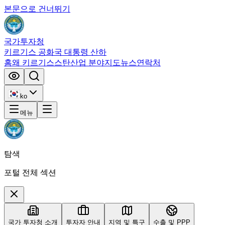
본문으로 건너뛰기
국가투자청
키르기스 공화국 대통령 산하
홈
왜 키르기스스탄
산업 분야
지도
뉴스
연락처
ko
메뉴
탐색
포털 전체 섹션
국가 투자청 소개
투자자 안내
지역 및 특구
수출 및 PPP