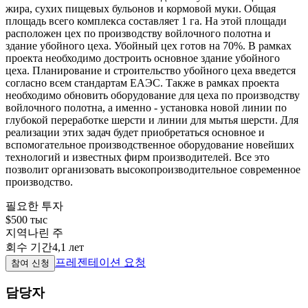
жира, сухих пищевых бульонов и кормовой муки. Общая
площадь всего комплекса составляет 1 га. На этой площади
расположен цех по производству войлочного полотна и
здание убойного цеха. Убойный цех готов на 70%. В рамках
проекта необходимо достроить основное здание убойного
цеха. Планирование и строительство убойного цеха введется
согласно всем стандартам ЕАЭС. Также в рамках проекта
необходимо обновить оборудование для цеха по производству
войлочного полотна, а именно - установка новой линии по
глубокой переработке шерсти и линии для мытья шерсти. Для
реализации этих задач будет приобретаться основное и
вспомогательное производственное оборудование новейших
технологий и известных фирм производителей. Все это
позволит организовать высокопроизводительное современное
производство.
필요한 투자
$500 тыс
지역
나린 주
회수 기간
4,1 лет
프레젠테이션 요청
참여 신청
담당자