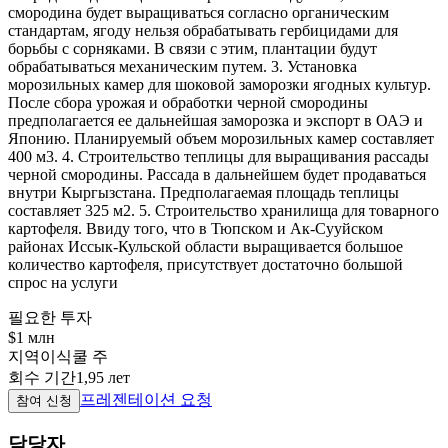
смородина будет выращиваться согласно органическим
стандартам, ягоду нельзя обрабатывать гербицидами для
борьбы с сорняками. В связи с этим, плантации будут
обрабатываться механическим путем. 3. Установка
морозильных камер для шоковой заморозки ягодных культур.
После сбора урожая и обработки черной смородины
предполагается ее дальнейшая заморозка и экспорт в ОАЭ и
Японию. Планируемый объем морозильных камер составляет
400 м3. 4. Строительство теплицы для выращивания рассады
черной смородины. Рассада в дальнейшем будет продаваться
внутри Кыргызстана. Предполагаемая площадь теплицы
составляет 325 м2. 5. Строительство хранилища для товарного
картофеля. Ввиду того, что в Тюпском и Ак-Сууйском
районах Иссык-Кульской области выращивается большое
количество картофеля, присутствует достаточно большой
спрос на услуги
필요한 투자
$1 млн
지역
이식쿨 주
회수 기간
1,95 лет
프레젠테이션 요청
참여 신청
담당자