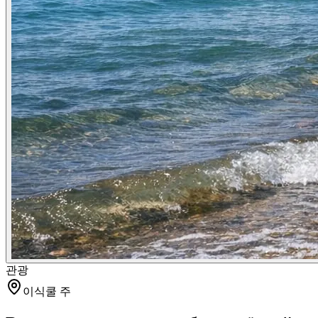
관광
이식쿨 주