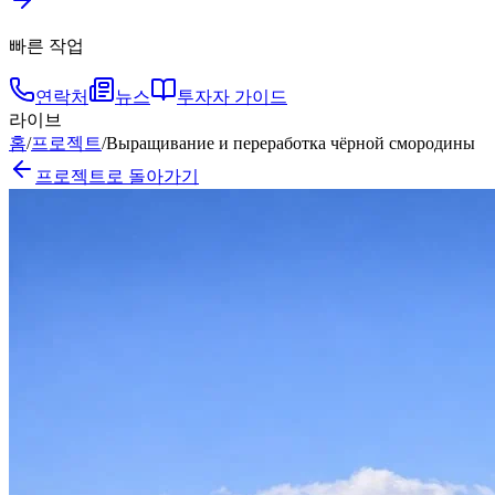
빠른 작업
연락처
뉴스
투자자 가이드
라이브
홈
/
프로젝트
/
Выращивание и переработка чёрной смородины
프로젝트로 돌아가기