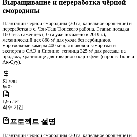
Выращивание и переработка чёрной
смородины
Плантации чёрной смородины (30 га, капельное орошение) и
переработка в с. Чон-Таш Тюпского района. Этапы: посадка
160 тыс. саженцев (10 га уже посажено в 2019 г.),
механический цех 868 м² для ухода без гербицидов,
морозильные камеры 400 м³ для шоковой заморозки и
экспорта в ОАЭ и Японию, теплица 325 м² для рассады на
продажу, хранилище для товарного картофеля (спрос в Тюпе и
Ак-Суу).
$1 млн
투자
1,95 лет
회수 기간
프로젝트 설명
Плантации чёрной смородины (30 га, капельное орошение) и