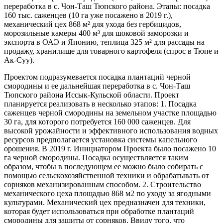
переработка в с. Чон-Таш Тюпского района. Этапы: посадка
160 тыс. саженцев (10 га уже посажено в 2019 г.),
механический цех 868 м² для ухода без гербицидов,
морозильные камеры 400 м³ для шоковой заморозки и
экспорта в ОАЭ и Японию, теплица 325 м² для рассады на
продажу, хранилище для товарного картофеля (спрос в Тюпе и
Ак-Суу).
Проектом подразумевается посадка плантаций черной
смородины и ее дальнейшая переработка в с. Чон-Таш
Тюпского района Иссык-Кульской области. Проект
планируется реализовать в несколько этапов: 1. Посадка
саженцев черной смородины на земельном участке площадью
30 га, для которого потребуется 160 000 саженцев. Для
высокой урожайности и эффективного использования водных
ресурсов предполагается установка системы капельного
орошения. В 2019 г. Инициатором Проекта было посажено 10
га черной смородины. Посадка осуществляется таким
образом, чтобы в последующем ее можно было собирать с
помощью сельскохозяйственной техники и обрабатывать от
сорняков механизированным способом. 2. Строительство
механического цеха площадью 868 м2 по уходу за ягодными
культурами. Механический цех предназначен для техники,
которая будет использоваться при обработке плантаций
смородины для защиты от сорняков. Ввиду того, что