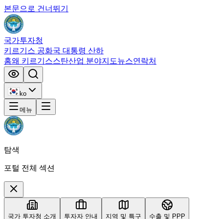
본문으로 건너뛰기
국가투자청
키르기스 공화국 대통령 산하
홈
왜 키르기스스탄
산업 분야
지도
뉴스
연락처
ko
메뉴
탐색
포털 전체 섹션
국가 투자청 소개
투자자 안내
지역 및 특구
수출 및 PPP