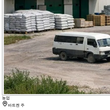
농업
바트켄 주