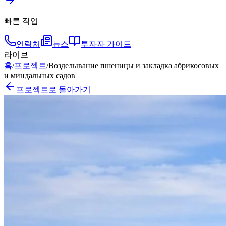
빠른 작업
연락처
뉴스
투자자 가이드
라이브
홈
/
프로젝트
/
Возделывание пшеницы и закладка абрикосовых
и миндальных садов
프로젝트로 돌아가기