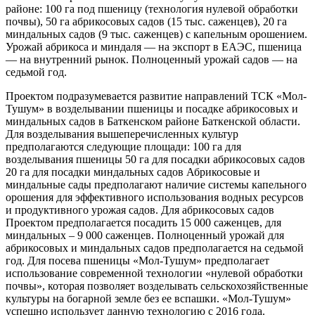
районе: 100 га под пшеницу (технология нулевой обработки
почвы), 50 га абрикосовых садов (15 тыс. саженцев), 20 га
миндальных садов (9 тыс. саженцев) с капельным орошением.
Урожай абрикоса и миндаля — на экспорт в ЕАЭС, пшеница
— на внутренний рынок. Полноценный урожай садов — на
седьмой год.
Проектом подразумевается развитие направлений ТСК «Мол-
Тушум» в возделывании пшеницы и посадке абрикосовых и
миндальных садов в Баткенском районе Баткенской области.
Для возделывания вышеперечисленных культур
предполагаются следующие площади: 100 га для
возделывания пшеницы 50 га для посадки абрикосовых садов
20 га для посадки миндальных садов Абрикосовые и
миндальные сады предполагают наличие системы капельного
орошения для эффективного использования водных ресурсов
и продуктивного урожая садов. Для абрикосовых садов
Проектом предполагается посадить 15 000 саженцев, для
миндальных – 9 000 саженцев. Полноценный урожай для
абрикосовых и миндальных садов предполагается на седьмой
год. Для посева пшеницы «Мол-Тушум» предполагает
использование современной технологии «нулевой обработки
почвы», которая позволяет возделывать сельскохозяйственные
культуры на богарной земле без ее вспашки. «Мол-Тушум»
успешно использует данную технологию с 2016 года.