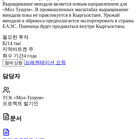
Выращивание миндаля является новым направлением для
«Мол Тушум». В промышленных масштабах выращивание
миндаля пока не практикуется в Кыргызстане. Урожай
миндаля и абрикоса предполагается экспортировать в страны
ЕАЭС. Пшеница будет продаваться внутри Кыргызстана.
필요한 투자
$214 тыс
지역
바트켄 주
회수 기간
4 года
프레젠테이션 요청
참여 신청
담당자
ТСК «Мол-Тушум»
프로젝트 발기인
문서