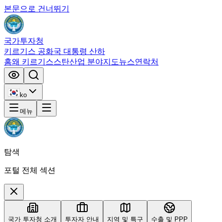
본문으로 건너뛰기
국가투자청
키르기스 공화국 대통령 산하
홈
왜 키르기스스탄
산업 분야
지도
뉴스
연락처
ko
메뉴
탐색
포털 전체 섹션
국가 투자청 소개
투자자 안내
지역 및 특구
수출 및 PPP