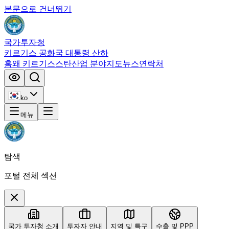
본문으로 건너뛰기
국가투자청
키르기스 공화국 대통령 산하
홈
왜 키르기스스탄
산업 분야
지도
뉴스
연락처
ko
메뉴
탐색
포털 전체 섹션
국가 투자청 소개
투자자 안내
지역 및 특구
수출 및 PPP