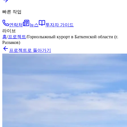
빠른 작업
연락처
뉴스
투자자 가이드
라이브
홈
/
프로젝트
/
Горнолыжный курорт в Баткенской области (г.
Раззаков)
프로젝트로 돌아가기