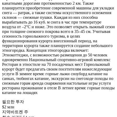
канатными дорогами протяженностью 2 км. Также
планируется приобретение современной машины для укладки
снега — ратрак, а также системы искусственного оснежения
склонов — снежные пушки. Каждая из них способна
вырабатывать до 16 куб. м снега в час при температуре
воздуха от –2°C и ниже. Это позволяет открыть лыжный сезон
при толщине снежного покрова всего в 35–45 см. Учитывая
сезонность горнолыжного туризма, в целях
функционирования курорта внесезонный период, на
территории курорта также планируется создание небольшого
этногородка. Концепция этногородка включает:
Этнокоттеджи, с возможностью размещения до 50 человек
одновременно Национальный спортивно-игровой комплекс
Ресторан в этностиле на 70 посадочных мест Горнолыжный
курорт будет предлагать своим посетителям нижеследующие
услуги В зимнее время: горные лыжи сноуборд катание на
санках, тюбингах катание, экскурсии на снегоходе походы по
снежным горам аренда снаряжения настольные игры услуги
ресторана проживание в отеле В летнее время: горные походы
катание на лошадях
필요한 투자
$2 млн
지역
바트켄 주