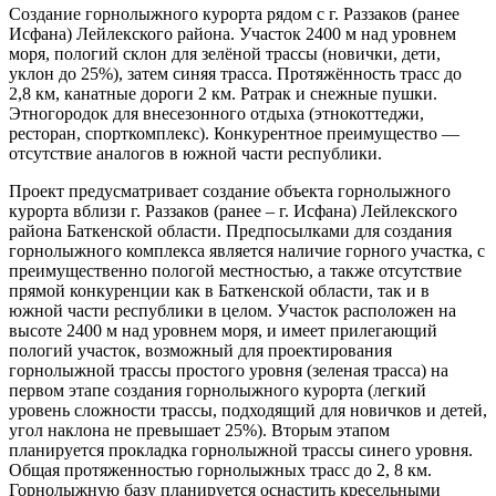
Создание горнолыжного курорта рядом с г. Раззаков (ранее
Исфана) Лейлекского района. Участок 2400 м над уровнем
моря, пологий склон для зелёной трассы (новички, дети,
уклон до 25%), затем синяя трасса. Протяжённость трасс до
2,8 км, канатные дороги 2 км. Ратрак и снежные пушки.
Этногородок для внесезонного отдыха (этнокоттеджи,
ресторан, спорткомплекс). Конкурентное преимущество —
отсутствие аналогов в южной части республики.
Проект предусматривает создание объекта горнолыжного
курорта вблизи г. Раззаков (ранее – г. Исфана) Лейлекского
района Баткенской области. Предпосылками для создания
горнолыжного комплекса является наличие горного участка, с
преимущественно пологой местностью, а также отсутствие
прямой конкуренции как в Баткенской области, так и в
южной части республики в целом. Участок расположен на
высоте 2400 м над уровнем моря, и имеет прилегающий
пологий участок, возможный для проектирования
горнолыжной трассы простого уровня (зеленая трасса) на
первом этапе создания горнолыжного курорта (легкий
уровень сложности трассы, подходящий для новичков и детей,
угол наклона не превышает 25%). Вторым этапом
планируется прокладка горнолыжной трассы синего уровня.
Общая протяженностью горнолыжных трасс до 2, 8 км.
Горнолыжную базу планируется оснастить кресельными