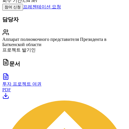
회수 기간
5,54 лет
프레젠테이션 요청
참여 신청
담당자
Аппарат полномочного представителя Президента в
Баткенской области
프로젝트 발기인
문서
투자 프로젝트 여권
PDF