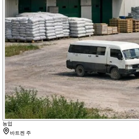
농업
바트켄 주