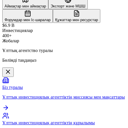
Аймақтар мен аймақтар
Экспорт және МШШ
Форумдар мен Іс-шаралар
Құжаттар мен ресурстар
$6.9 B
Инвестициялар
400+
Жобалар
Ұлттық агентство туралы
Бөлімді таңдаңыз
Біз туралы
Ұлттық инвестициялық агенттіктің миссиясы мен мақсаттары
Ұлттық инвестициялық агенттіктің құрылымы