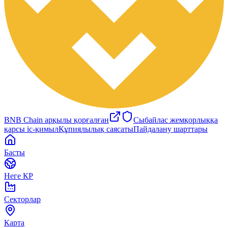
BNB Chain арқылы қорғалған
Сыбайлас жемқорлыққа
қарсы іс-қимыл
Құпиялылық саясаты
Пайдалану шарттары
Басты
Неге КР
Секторлар
Карта