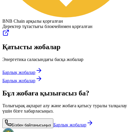
BNB Chain арқылы қорғалған
Деректер тұтастығы блокчейнмен қорғалған
Қатысты жобалар
Энергетика саласындағы басқа жобалар
Барлық жобалар
Барлық жобалар
Бұл жобаға қызығасыз ба?
Толығырақ ақпарат алу және жобаға қатысу туралы талқылау
үшін бізге хабарласыңыз.
Барлық жобалар
Бізбен байланысыңыз