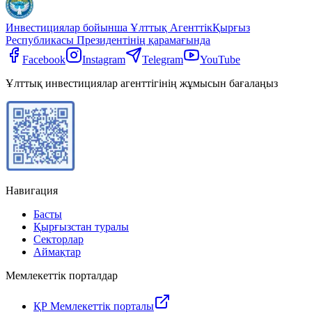
Инвестициялар бойынша Ұлттық Агенттік
Қырғыз
Республикасы Президентінің қарамағында
Facebook
Instagram
Telegram
YouTube
Ұлттық инвестициялар агенттігінің жұмысын бағалаңыз
Навигация
Басты
Қырғызстан туралы
Секторлар
Аймақтар
Мемлекеттік порталдар
ҚР Мемлекеттік порталы