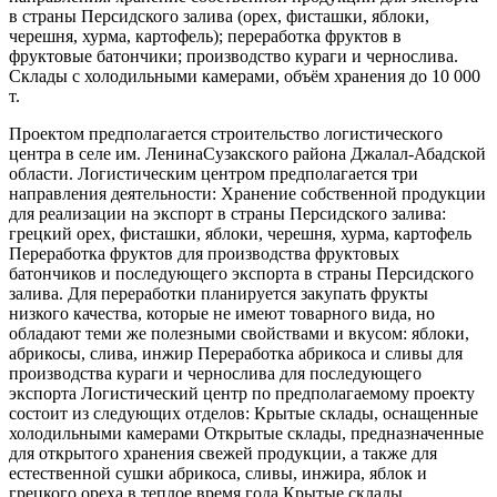
в страны Персидского залива (орех, фисташки, яблоки,
черешня, хурма, картофель); переработка фруктов в
фруктовые батончики; производство кураги и чернослива.
Склады с холодильными камерами, объём хранения до 10 000
т.
Проектом предполагается строительство логистического
центра в селе им. Ленина­Сузакского района Джалал-Абадской
области. Логистическим центром предполагается три
направления деятельности: Хранение собственной продукции
для реализации на экспорт в страны Персидского залива:
грецкий орех, фисташки, яблоки, черешня, хурма, картофель
Переработка фруктов для производства фруктовых
батончиков и последующего экспорта в страны Персидского
залива. Для переработки планируется закупать фрукты
низкого качества, которые не имеют товарного вида, но
обладают теми же полезными свойствами и вкусом: яблоки,
абрикосы, слива, инжир Переработка абрикоса и сливы для
производства кураги и чернослива для последующего
экспорта Логистический центр по предполагаемому проекту
состоит из следующих отделов: Крытые склады, оснащенные
холодильными камерами Открытые склады, предназначенные
для открытого хранения свежей продукции, а также для
естественной сушки абрикоса, сливы, инжира, яблок и
грецкого ореха в теплое время года Крытые склады,