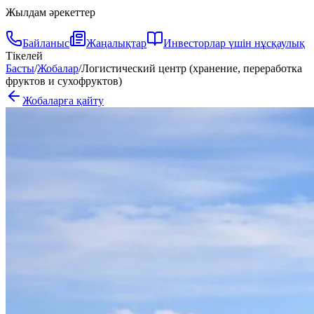
Жылдам әрекеттер
Байланыс
Жаңалықтар
Инвесторлар үшін нұсқаулық
Тікелей
Басты
/
Жобалар
/
Логистический центр (хранение, переработка
фруктов и сухофруктов)
Жобаларға қайту