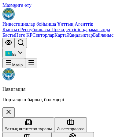
Мазмұнға өту
Инвестициялар бойынша Ұлттық Агенттік
Қырғыз Республикасы Президентінің қарамағында
Басты
Неге КР
Секторлар
Карта
Жаңалықтар
Байланыс
kk
Мәзір
Навигация
Порталдың барлық бөлімдері
Ұлттық агентство туралы
Инвесторларға