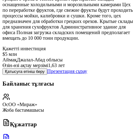
оснащенные холодильными и морозильными камерами Цех
по переработке фруктов, где свежие фрукты будут проходить
процессы мойки, калибровки и сушки. Кроме того, цех
предназначен для обработки грецких орехов. Крытые склады
для хранения сухофруктов Административное здание для
офиса Полная загрузка складских помещений предполагает
вмещать до 10 000 тонн продукции.
Қажетті инвестиция
$5 млн
Аймақ
Джалал-Абад облысы
Өзін-өзі ақтау мерзімі
1,63 лет
Презентация сұрау
Қатысуға өтініш беру
Байланыс тұлғасы
ОсОО «Мираж»
Жоба бастамашысы
Құжаттар