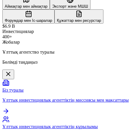
Аймақтар мен аймақтар
Экспорт және МШШ
Форумдар мен Іс-шаралар
Құжаттар мен ресурстар
$6.9 B
Инвестициялар
400+
Жобалар
Ұлттық агентство туралы
Бөлімді таңдаңыз
Біз туралы
Ұлттық инвестициялық агенттіктің миссиясы мен мақсаттары
Ұлттық инвестициялық агенттіктің құрылымы