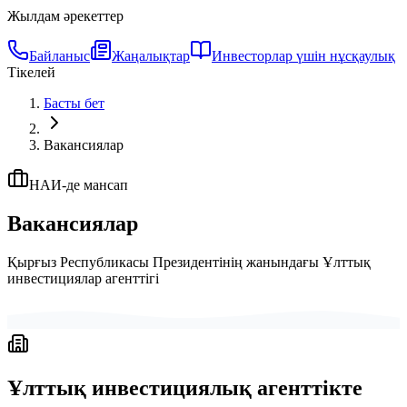
Жылдам әрекеттер
Байланыс
Жаңалықтар
Инвесторлар үшін нұсқаулық
Тікелей
Басты бет
Вакансиялар
НАИ-де мансап
Вакансиялар
Қырғыз Республикасы Президентінің жанындағы Ұлттық
инвестициялар агенттігі
Ұлттық инвестициялық агенттікте