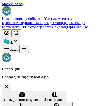
Мазмұнға өту
Инвестициялар бойынша Ұлттық Агенттік
Қырғыз Республикасы Президентінің қарамағында
Басты
Неге КР
Секторлар
Карта
Жаңалықтар
Байланыс
kk
Мәзір
Навигация
Порталдың барлық бөлімдері
Ұлттық агентство туралы
Инвесторларға