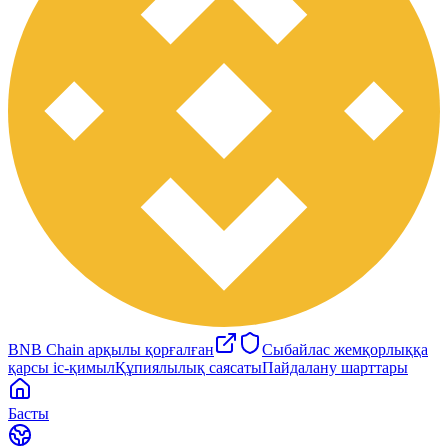
BNB Chain арқылы қорғалған
Сыбайлас жемқорлыққа
қарсы іс-қимыл
Құпиялылық саясаты
Пайдалану шарттары
Басты