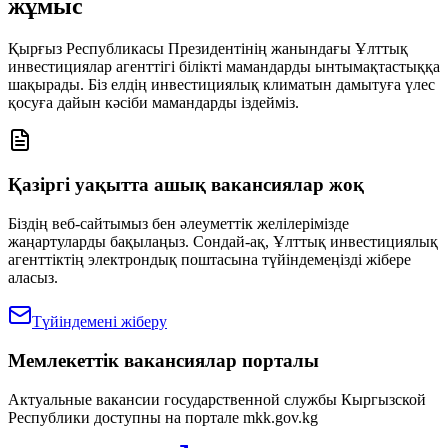
жұмыс
Қырғыз Республикасы Президентінің жанындағы Ұлттық
инвестициялар агенттігі білікті мамандарды ынтымақтастыққа
шақырады. Біз елдің инвестициялық климатын дамытуға үлес
қосуға дайын кәсіби мамандарды іздейміз.
Қазіргі уақытта ашық вакансиялар жоқ
Біздің веб-сайтымыз бен әлеуметтік желілерімізде
жаңартуларды бақылаңыз. Сондай-ақ, Ұлттық инвестициялық
агенттіктің электрондық поштасына түйіндемеңізді жібере
аласыз.
Түйіндемені жіберу
Мемлекеттік вакансиялар порталы
Актуальные вакансии государственной службы Кыргызской
Республики доступны на портале mkk.gov.kg