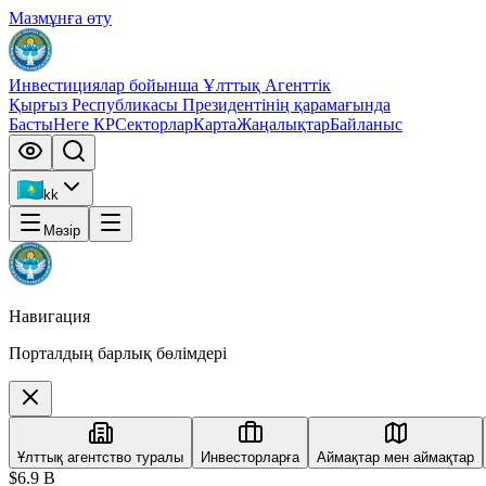
Мазмұнға өту
Инвестициялар бойынша Ұлттық Агенттік
Қырғыз Республикасы Президентінің қарамағында
Басты
Неге КР
Секторлар
Карта
Жаңалықтар
Байланыс
kk
Мәзір
Навигация
Порталдың барлық бөлімдері
Ұлттық агентство туралы
Инвесторларға
Аймақтар мен аймақтар
$6.9 B