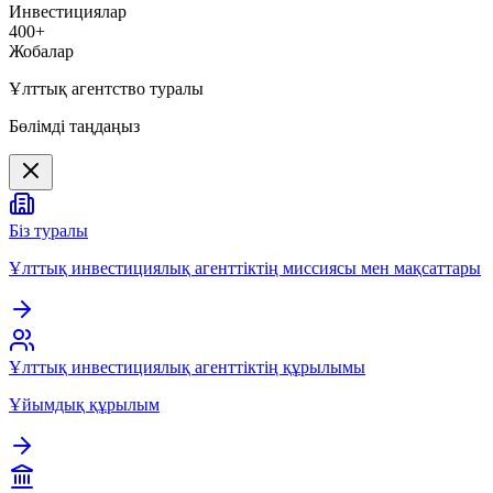
Инвестициялар
400+
Жобалар
Ұлттық агентство туралы
Бөлімді таңдаңыз
Біз туралы
Ұлттық инвестициялық агенттіктің миссиясы мен мақсаттары
Ұлттық инвестициялық агенттіктің құрылымы
Ұйымдық құрылым