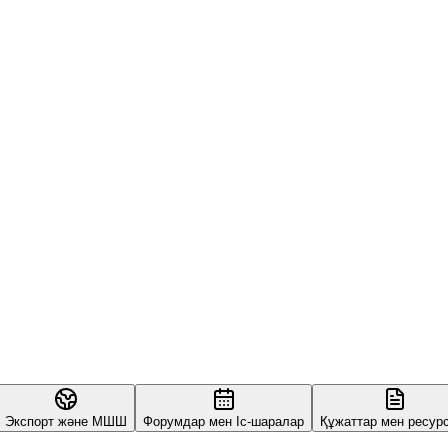
Экспорт және МШШ
Форумдар мен Іс-шаралар
Құжаттар мен ресур