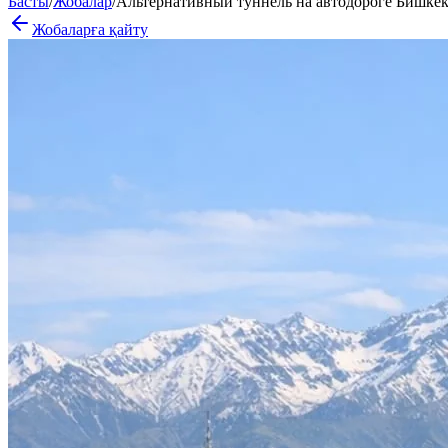
Басты
/
Жобалар
/
Альтернативный туннель на автодороге Бишк
Жобаларға қайту