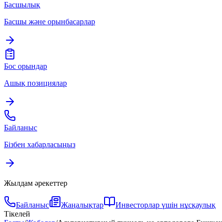
Басшылық
Басшы және орынбасарлар
Бос орындар
Ашық позициялар
Байланыс
Бізбен хабарласыңыз
Жылдам әрекеттер
Байланыс
Жаңалықтар
Инвесторлар үшін нұсқаулық
Тікелей