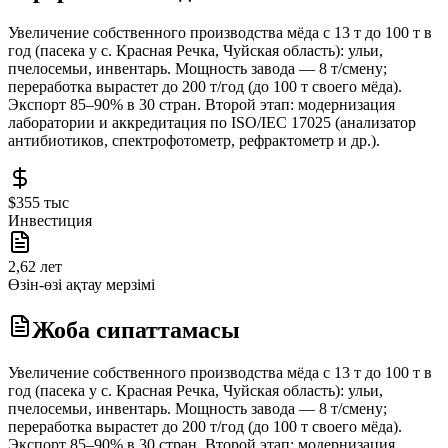
Увеличение собственного производства мёда с 13 т до 100 т в
год (пасека у с. Красная Речка, Чуйская область): ульи,
пчелосемьи, инвентарь. Мощность завода — 8 т/смену;
переработка вырастет до 200 т/год (до 100 т своего мёда).
Экспорт 85–90% в 30 стран. Второй этап: модернизация
лаборатории и аккредитация по ISO/IEC 17025 (анализатор
антибиотиков, спектрофотометр, рефрактометр и др.).
$355 тыс
Инвестиция
2,62 лет
Өзін-өзі ақтау мерзімі
Жоба сипаттамасы
Увеличение собственного производства мёда с 13 т до 100 т в
год (пасека у с. Красная Речка, Чуйская область): ульи,
пчелосемьи, инвентарь. Мощность завода — 8 т/смену;
переработка вырастет до 200 т/год (до 100 т своего мёда).
Экспорт 85–90% в 30 стран. Второй этап: модернизация