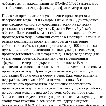
лаборатории и аккредитация по ISO/IEC 17025 (анализатор
антибиотиков, спектрофотометр, рефрактометр и др.).
Проектом предполагается увеличение производства и
переработки меда ОсОО «Дары Тянь-Шаня». Действующее
пчеловодное хозяйство (модульные пасеки на колесах)
расположено неподалеку от с. Красная Речка, Чуйской
области. На текущий момент собственный годовой объем
производства меда Компании составляет порядка 13 тонн. В
рамках реализации проекта планируется увеличение
собственного объема производства меда до 100 тонн в год
путем приобретения дополнительных ульев, пчелосемей,
производственного инвентаря и т. д. В первые два года для
увеличения объемов, Компанией будут предприняты
эффективные меры по укреплению пчелосемей, что в
дальнейшем поможет наладить поэтапное увеличение объема
производства меда. Производственная мощность завода
составляет 8 тонн меда в смену в день. Ежегодно компания
перерабатывает около 100 тонн меда, из них 13 тонн
собственного производства. Увеличение собственного
производства меда позволит довести ежегодную переработку
до 200 тонн меда, из них до 100 тонн собственного меда.
Завод соответствует всем государственным и международным
стандартам качества, в том числе стандарту пищевой
безопасности HACCP. Порядка 85-90% всего переработанного