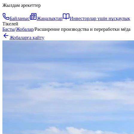
Жылдам әрекеттер
Байланыс
Жаңалықтар
Инвесторлар үшін нұсқаулық
Тікелей
Басты
/
Жобалар
/
Расширение производства и переработки мёда
Жобаларға қайту