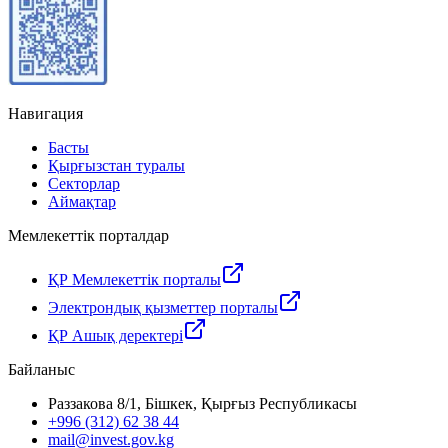
Навигация
Басты
Қырғызстан туралы
Секторлар
Аймақтар
Мемлекеттік порталдар
ҚР Мемлекеттік порталы
Электрондық қызметтер порталы
ҚР Ашық деректері
Байланыс
Раззакова 8/1, Бішкек, Қырғыз Республикасы
+996 (312) 62 38 44
mail@invest.gov.kg