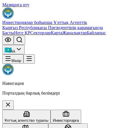
Мазмұнға өту
Инвестициялар бойынша Ұлттық Агенттік
Қырғыз Республикасы Президентінің қарамағында
Басты
Неге КР
Секторлар
Карта
Жаңалықтар
Байланыс
kk
Мәзір
Навигация
Порталдың барлық бөлімдері
Ұлттық агентство туралы
Инвесторларға