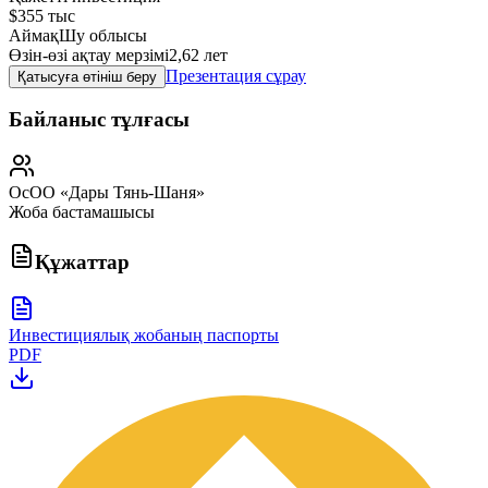
$355 тыс
Аймақ
Шу облысы
Өзін-өзі ақтау мерзімі
2,62 лет
Презентация сұрау
Қатысуға өтініш беру
Байланыс тұлғасы
ОсОО «Дары Тянь-Шаня»
Жоба бастамашысы
Құжаттар
Инвестициялық жобаның паспорты
PDF