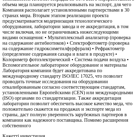
объема меда планируется реализовывать на экспорт, для чего
Компания располагает установленными партнерствами в 30
странах мира. Вторым этапом реализации проекта
предусматривается модернизация технологического
оборудования, лаборатории завода и ее аккредитация, в том
числе включая, но не ограничиваясь нижеследующими
видами оснащения: • Мультиплексный анализатор (проверка
на содержание антибиотиков) • Спектрофотометр (проверка
на содержание гидроксиметилфурфураля) • Рефрактометр
(определение содержания сахара и влаги в продукте) •
Колориметр фотоэлектрический • Система подачи воздуха •
Вспомогательное лабораторное оборудование и материалы
Лаборатория компании будет аккредитована по
международному стандарту ISO/IEC 17025, что позволит
проводить точные исследования на оборудовании
откалиброванным согласно соответствующим стандартам,
установленными Европейскими (CEN) или международными
(ISO) органами по стандартизации. Также аккредитация
лаборатории позволит обеспечить высокое качество меда, что
положительно скажется на продажах и экспорте меда из
страны, даст полную уверенность зарубежных партнеров в
компании как надежного поставщика. Помимо расширения
собственного
Қажетті инвестиция