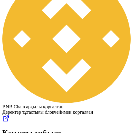
BNB Chain арқылы қорғалған
Деректер тұтастығы блокчейнмен қорғалған
Қатысты жобалар