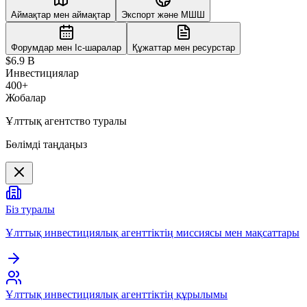
Аймақтар мен аймақтар
Экспорт және МШШ
Форумдар мен Іс-шаралар
Құжаттар мен ресурстар
$6.9 B
Инвестициялар
400+
Жобалар
Ұлттық агентство туралы
Бөлімді таңдаңыз
Біз туралы
Ұлттық инвестициялық агенттіктің миссиясы мен мақсаттары
Ұлттық инвестициялық агенттіктің құрылымы