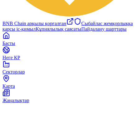
BNB Chain арқылы қорғалған
Сыбайлас жемқорлыққа
қарсы іс-қимыл
Құпиялылық саясаты
Пайдалану шарттары
Басты
Неге КР
Секторлар
Карта
Жаңалықтар