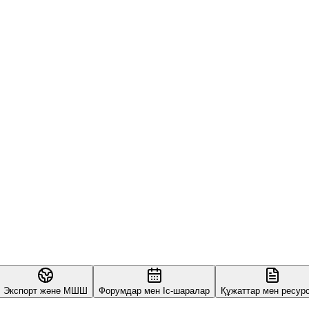
Экспорт және МШШ
Форумдар мен Іс-шаралар
Құжаттар мен ресур