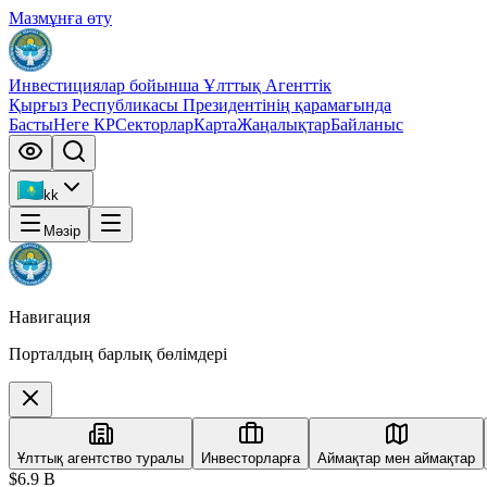
Мазмұнға өту
Инвестициялар бойынша Ұлттық Агенттік
Қырғыз Республикасы Президентінің қарамағында
Басты
Неге КР
Секторлар
Карта
Жаңалықтар
Байланыс
kk
Мәзір
Навигация
Порталдың барлық бөлімдері
Ұлттық агентство туралы
Инвесторларға
Аймақтар мен аймақтар
$6.9 B