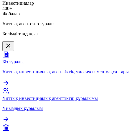
Инвестициялар
400+
Жобалар
Ұлттық агентство туралы
Бөлімді таңдаңыз
Біз туралы
Ұлттық инвестициялық агенттіктің миссиясы мен мақсаттары
Ұлттық инвестициялық агенттіктің құрылымы
Ұйымдық құрылым