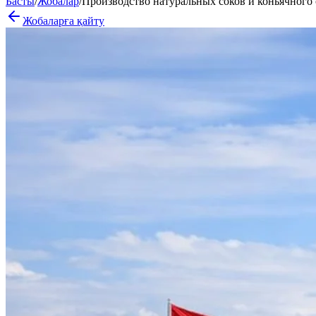
Басты
/
Жобалар
/
Производство натуральных соков и коньячного
Жобаларға қайту