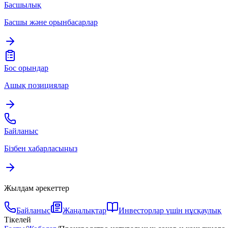
Басшылық
Басшы және орынбасарлар
Бос орындар
Ашық позициялар
Байланыс
Бізбен хабарласыңыз
Жылдам әрекеттер
Байланыс
Жаңалықтар
Инвесторлар үшін нұсқаулық
Тікелей