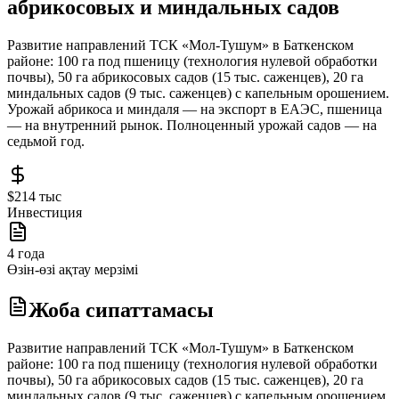
абрикосовых и миндальных садов
Развитие направлений ТСК «Мол-Тушум» в Баткенском
районе: 100 га под пшеницу (технология нулевой обработки
почвы), 50 га абрикосовых садов (15 тыс. саженцев), 20 га
миндальных садов (9 тыс. саженцев) с капельным орошением.
Урожай абрикоса и миндаля — на экспорт в ЕАЭС, пшеница
— на внутренний рынок. Полноценный урожай садов — на
седьмой год.
$214 тыс
Инвестиция
4 года
Өзін-өзі ақтау мерзімі
Жоба сипаттамасы
Развитие направлений ТСК «Мол-Тушум» в Баткенском
районе: 100 га под пшеницу (технология нулевой обработки
почвы), 50 га абрикосовых садов (15 тыс. саженцев), 20 га
миндальных садов (9 тыс. саженцев) с капельным орошением.