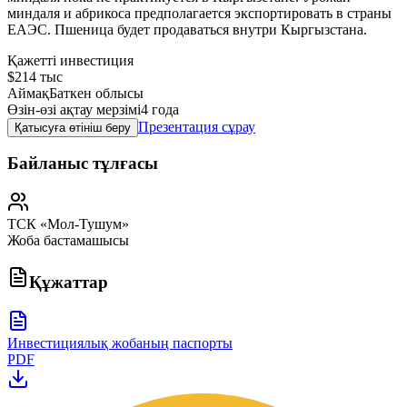
миндаля и абрикоса предполагается экспортировать в страны
ЕАЭС. Пшеница будет продаваться внутри Кыргызстана.
Қажетті инвестиция
$214 тыс
Аймақ
Баткен облысы
Өзін-өзі ақтау мерзімі
4 года
Презентация сұрау
Қатысуға өтініш беру
Байланыс тұлғасы
ТСК «Мол-Тушум»
Жоба бастамашысы
Құжаттар
Инвестициялық жобаның паспорты
PDF