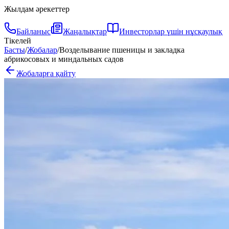
Жылдам әрекеттер
Байланыс
Жаңалықтар
Инвесторлар үшін нұсқаулық
Тікелей
Басты
/
Жобалар
/
Возделывание пшеницы и закладка
абрикосовых и миндальных садов
Жобаларға қайту