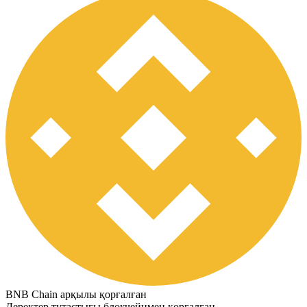
BNB Chain арқылы қорғалған
Деректер тұтастығы блокчейнмен қорғалған