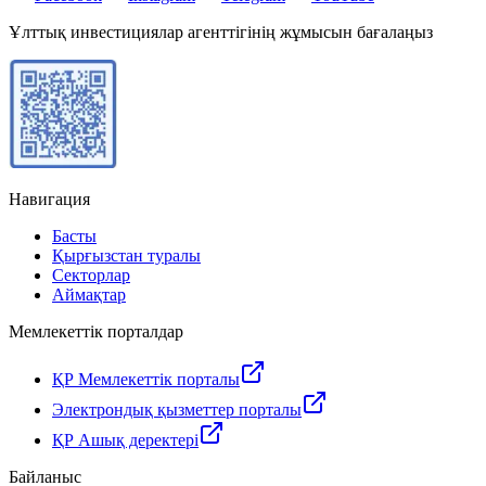
Ұлттық инвестициялар агенттігінің жұмысын бағалаңыз
Навигация
Басты
Қырғызстан туралы
Секторлар
Аймақтар
Мемлекеттік порталдар
ҚР Мемлекеттік порталы
Электрондық қызметтер порталы
ҚР Ашық деректері
Байланыс