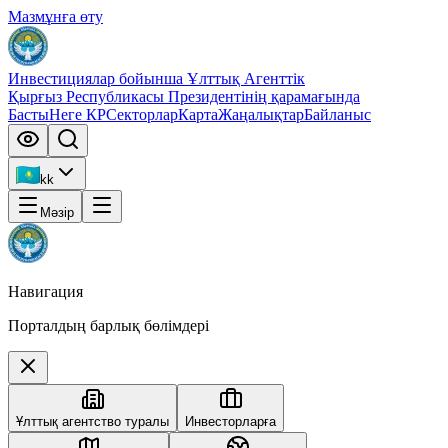
Мазмұнға өту
Инвестициялар бойынша Ұлттық Агенттік
Қырғыз Республикасы Президентінің қарамағында
Басты
Неге КР
Секторлар
Карта
Жаңалықтар
Байланыс
kk
Мәзір
Навигация
Порталдың барлық бөлімдері
Ұлттық агентство туралы
Инвесторларға