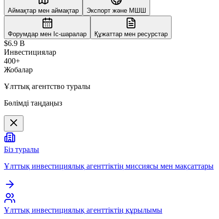
Аймақтар мен аймақтар
Экспорт және МШШ
Форумдар мен Іс-шаралар
Құжаттар мен ресурстар
$6.9 B
Инвестициялар
400+
Жобалар
Ұлттық агентство туралы
Бөлімді таңдаңыз
Біз туралы
Ұлттық инвестициялық агенттіктің миссиясы мен мақсаттары
Ұлттық инвестициялық агенттіктің құрылымы