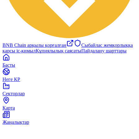
BNB Chain арқылы қорғалған
Сыбайлас жемқорлыққа
қарсы іс-қимыл
Құпиялылық саясаты
Пайдалану шарттары
Басты
Неге КР
Секторлар
Карта
Жаңалықтар