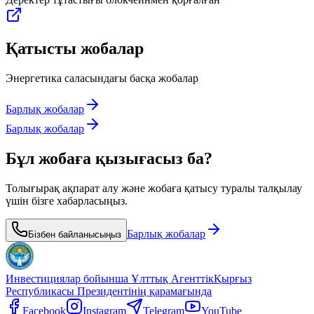
Қатысты жобалар
Энергетика саласындағы басқа жобалар
Барлық жобалар
Барлық жобалар
Бұл жобаға қызығасыз ба?
Толығырақ ақпарат алу және жобаға қатысу туралы талқылау
үшін бізге хабарласыңыз.
Барлық жобалар
Бізбен байланысыңыз
Инвестициялар бойынша Ұлттық Агенттік
Қырғыз
Республикасы Президентінің қарамағында
Facebook
Instagram
Telegram
YouTube