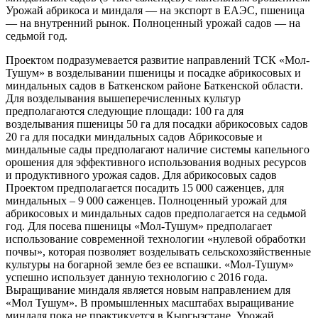
Урожай абрикоса и миндаля — на экспорт в ЕАЭС, пшеница
— на внутренний рынок. Полноценный урожай садов — на
седьмой год.
Проектом подразумевается развитие направлений ТСК «Мол-
Тушум» в возделывании пшеницы и посадке абрикосовых и
миндальных садов в Баткенском районе Баткенской области.
Для возделывания вышеперечисленных культур
предполагаются следующие площади: 100 га для
возделывания пшеницы 50 га для посадки абрикосовых садов
20 га для посадки миндальных садов Абрикосовые и
миндальные сады предполагают наличие системы капельного
орошения для эффективного использования водных ресурсов
и продуктивного урожая садов. Для абрикосовых садов
Проектом предполагается посадить 15 000 саженцев, для
миндальных – 9 000 саженцев. Полноценный урожай для
абрикосовых и миндальных садов предполагается на седьмой
год. Для посева пшеницы «Мол-Тушум» предполагает
использование современной технологии «нулевой обработки
почвы», которая позволяет возделывать сельскохозяйственные
культуры на богарной земле без ее вспашки. «Мол-Тушум»
успешно использует данную технологию с 2016 года.
Выращивание миндаля является новым направлением для
«Мол Тушум». В промышленных масштабах выращивание
миндаля пока не практикуется в Кыргызстане. Урожай