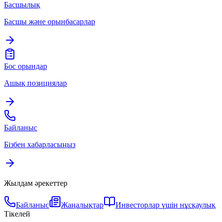
Басшылық
Басшы және орынбасарлар
Бос орындар
Ашық позициялар
Байланыс
Бізбен хабарласыңыз
Жылдам әрекеттер
Байланыс
Жаңалықтар
Инвесторлар үшін нұсқаулық
Тікелей