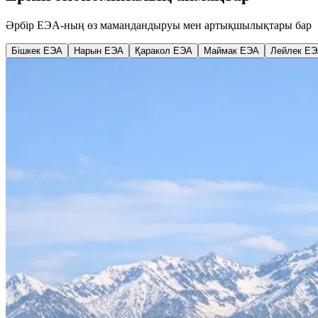
Әрбір ЕЭА-ның өз мамандандыруы мен артықшылықтары бар
Бішкек ЕЭА
Нарын ЕЭА
Қаракол ЕЭА
Маймак ЕЭА
Лейлек Е