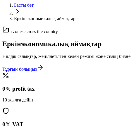
Басты бет
Еркін экономикалық аймақтар
5 zones across the country
Еркін
экономикалық аймақтар
Нөлдік салықтар, жеңілдетілген кеден режимі және сіздің бизн
Тұрғын болыңыз
0% profit tax
10 жылға дейін
0% VAT