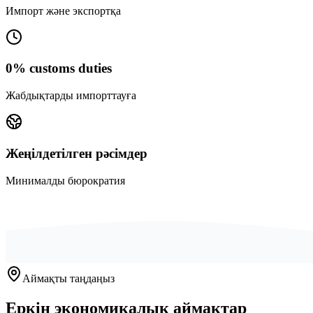
Импорт және экспортқа
0% customs duties
Жабдықтарды импорттауға
Жеңілдетілген рәсімдер
Минималды бюрократия
Аймақты таңдаңыз
Еркін экономикалық аймақтар