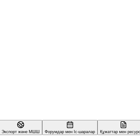
Экспорт және МШШ
Форумдар мен Іс-шаралар
Құжаттар мен ресур