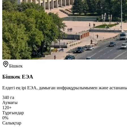
Бішкек
Бішкек ЕЭА
Елдегі ең ірі ЕЭА, дамыған инфрақұрылымымен және астана
340 га
Аумағы
120+
Тұрғындар
0%
Салықтар