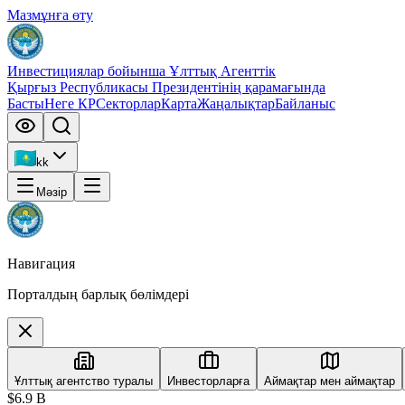
Мазмұнға өту
Инвестициялар бойынша Ұлттық Агенттік
Қырғыз Республикасы Президентінің қарамағында
Басты
Неге КР
Секторлар
Карта
Жаңалықтар
Байланыс
kk
Мәзір
Навигация
Порталдың барлық бөлімдері
Ұлттық агентство туралы
Инвесторларға
Аймақтар мен аймақтар
$6.9 B