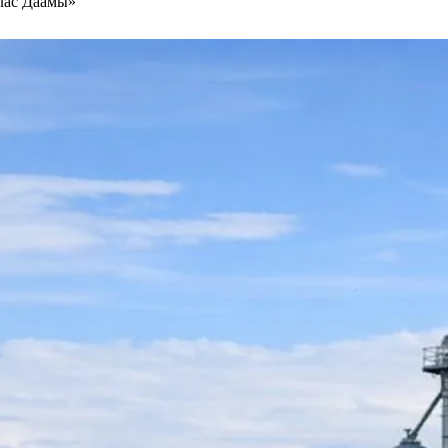
лас Даамы»