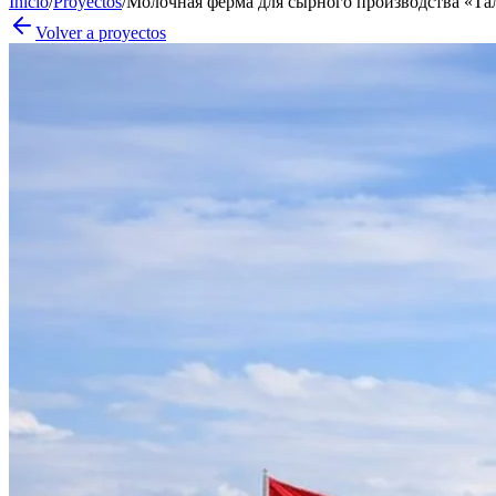
Inicio
/
Proyectos
/
Молочная ферма для сырного производства «Та
Volver a proyectos