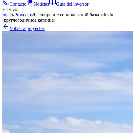
Contacto
Noticias
Guía del inversor
En vivo
Inicio
/
Proyectos
/
Расширение горнолыжной базы «ЗиЛ»
(круглогодичное катание)
Volver a proyectos