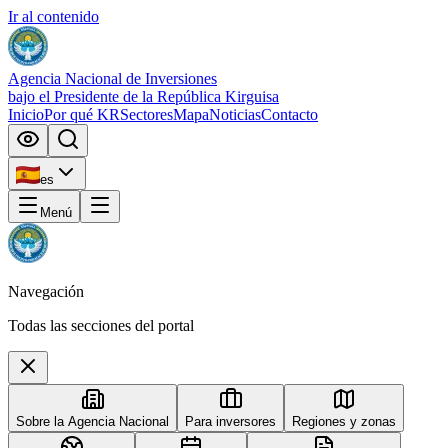
Ir al contenido
Agencia Nacional de Inversiones
bajo el Presidente de la República Kirguisa
Inicio
Por qué KR
Sectores
Mapa
Noticias
Contacto
es
Menú
Navegación
Todas las secciones del portal
Sobre la Agencia Nacional
Para inversores
Regiones y zonas