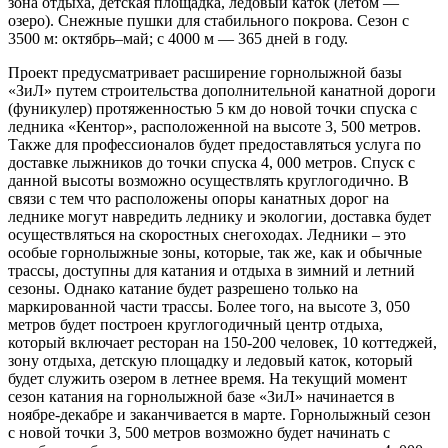
зона отдыха, детская площадка, ледовый каток (летом —
озеро). Снежные пушки для стабильного покрова. Сезон с
3500 м: октябрь–май; с 4000 м — 365 дней в году.
Проект предусматривает расширение горнолыжной базы
«ЗиЛ» путем строительства дополнительной канатной дороги
(фуникулер) протяженностью 5 км до новой точки спуска c
ледника «Кентор», расположенной на высоте 3, 500 метров.
Также для профессионалов будет предоставляться услуга по
доставке лыжников до точки спуска 4, 000 метров. Спуск с
данной высоты возможно осуществлять круглогодично. В
связи с тем что расположены опоры канатных дорог на
леднике могут навредить леднику и экологии, доставка будет
осуществляться на скоростных снегоходах. Ледники – это
особые горнолыжные зоны, которые, так же, как и обычные
трассы, доступны для катания и отдыха в зимний и летний
сезоны. Однако катание будет разрешено только на
маркированной части трассы. Более того, на высоте 3, 050
метров будет построен круглогодичный центр отдыха,
который включает ресторан на 150-200 человек, 10 коттеджей,
зону отдыха, детскую площадку и ледовый каток, который
будет служить озером в летнее время. На текущий момент
сезон катания на горнолыжной базе «ЗиЛ» начинается в
ноябре-декабре и заканчивается в марте. Горнолыжный сезон
с новой точки 3, 500 метров возможно будет начинать с