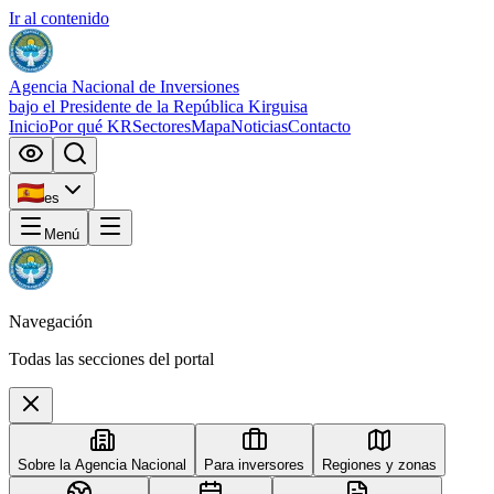
Ir al contenido
Agencia Nacional de Inversiones
bajo el Presidente de la República Kirguisa
Inicio
Por qué KR
Sectores
Mapa
Noticias
Contacto
es
Menú
Navegación
Todas las secciones del portal
Sobre la Agencia Nacional
Para inversores
Regiones y zonas