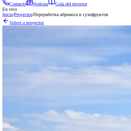
Contacto
Noticias
Guía del inversor
En vivo
Inicio
/
Proyectos
/
Переработка абрикоса и сухофруктов
Volver a proyectos