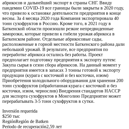
абрикосов и дальнейший экспорт в страны СНГ. Ввиду
пандемии COVID-19 все границы были закрыты в 2020 году,
что привело к остановке деятельности предприятия в конце
весны. За 4 месяца 2020 года Компания экспортировала 40
тонн сухофруктов в Россию. Кроме того, в 2021 году в
Баткенской области произошли резкие непредвиденные
заморозки, которые привели к гибели урожая абрикоса в
Баткенском районе. Отдельные абрикосовые сады,
расположенные в горной местности Баткенского района дали
небольшой урожай. В результате, все предприятия по
переработке абрикоса остались без работы. Проект
предполагает подготовку предприятия к экспорту путем:
Закупа сырья в сезон сбора абрикосов. На данный момент у
предприятия имеется в запасах 3 тонны готовой к экспорту
продукции (курага с косточкой и без косточки, изюм)
Приобретения холодильного оборудования для хранения 200
тонн сухофруктов (обработанная курага с косточкой и без
косточки, изюм, чернослив) Внедрения стандартов HACCP
для экспорта сухофруктов в Монголию Предприятие может
перерабатывать 3-5 тонн сухофруктов в сутки.
Inversión requerida
$250 тыс
Región
Región de Batken
Periodo de recuperación
2,59 лет