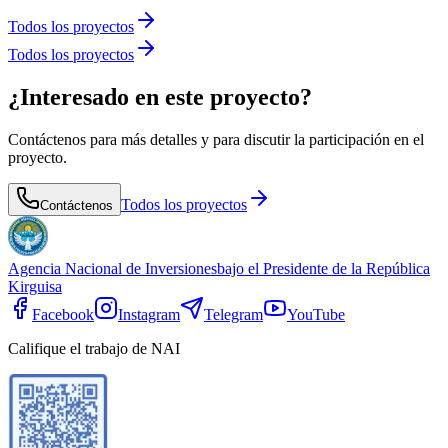
Todos los proyectos
Todos los proyectos
¿Interesado en este proyecto?
Contáctenos para más detalles y para discutir la participación en el
proyecto.
Todos los proyectos
Contáctenos
Agencia Nacional de Inversiones
bajo el Presidente de la República
Kirguisa
Facebook
Instagram
Telegram
YouTube
Califique el trabajo de NAI