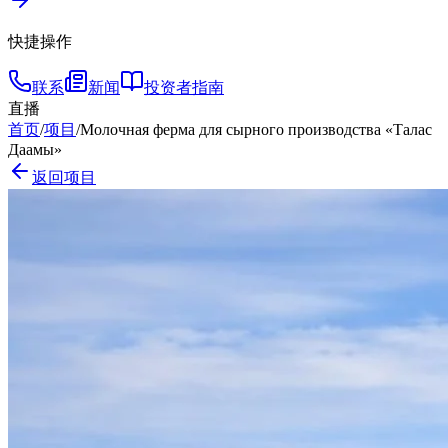
快捷操作
联系
新闻
投资者指南
直播
首页
/
项目
/
Молочная ферма для сырного производства «Талас
Даамы»
返回项目