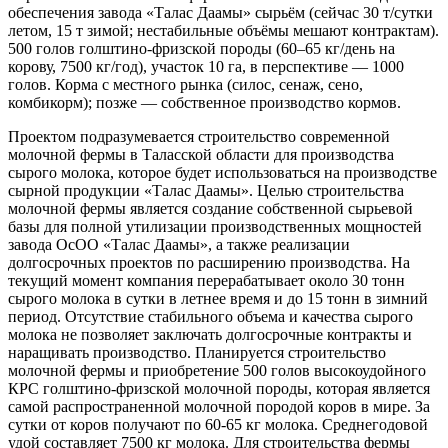
обеспечения завода «Талас Даамы» сырьём (сейчас 30 т/сутки
летом, 15 т зимой; нестабильные объёмы мешают контрактам).
500 голов голштино-фризской породы (60–65 кг/день на
корову, 7500 кг/год), участок 10 га, в перспективе — 1000
голов. Корма с местного рынка (силос, сенаж, сено,
комбикорм); позже — собственное производство кормов.
Проектом подразумевается строительство современной
молочной фермы в Таласской области для производства
сырого молока, которое будет использоваться на производстве
сырной продукции «Талас Даамы». Целью строительства
молочной фермы является создание собственной сырьевой
базы для полной утилизации производственных мощностей
завода ОсОО «Талас Даамы», а также реализации
долгосрочных проектов по расширению производства. На
текущий момент компания перерабатывает около 30 тонн
сырого молока в сутки в летнее время и до 15 тонн в зимний
период. Отсутствие стабильного объема и качества сырого
молока не позволяет заключать долгосрочные контракты и
наращивать производство. Планируется строительство
молочной фермы и приобретение 500 голов высокоудойного
КРС голштино-фризской молочной породы, которая является
самой распространенной молочной породой коров в мире. За
сутки от коров получают по 60-65 кг молока. Среднегодовой
удой составляет 7500 кг молока. Для строительства фермы