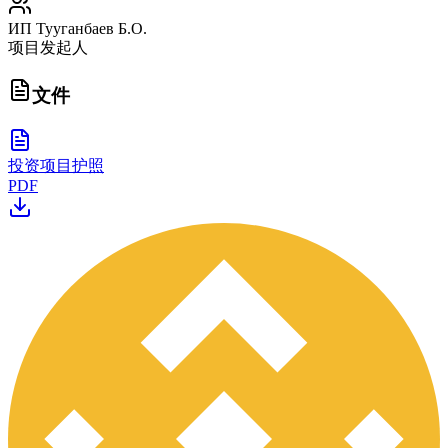
ИП Тууганбаев Б.О.
项目发起人
文件
投资项目护照
PDF