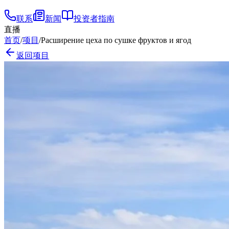
联系
新闻
投资者指南
直播
首页
/
项目
/
Расширение цеха по сушке фруктов и ягод
返回项目