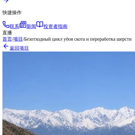
快捷操作
联系
新闻
投资者指南
直播
首页
/
项目
/
Безотходный цикл убоя скота и переработка шерсти
返回项目