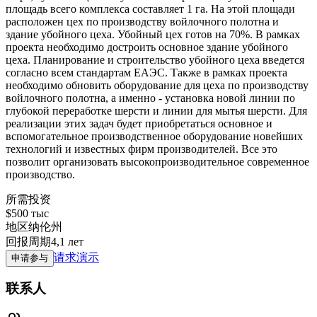
площадь всего комплекса составляет 1 га. На этой площади
расположен цех по производству войлочного полотна и
здание убойного цеха. Убойный цех готов на 70%. В рамках
проекта необходимо достроить основное здание убойного
цеха. Планирование и строительство убойного цеха введется
согласно всем стандартам ЕАЭС. Также в рамках проекта
необходимо обновить оборудование для цеха по производству
войлочного полотна, а именно - установка новой линии по
глубокой переработке шерсти и линии для мытья шерсти. Для
реализации этих задач будет приобретаться основное и
вспомогательное производственное оборудование новейших
технологий и известных фирм производителей. Все это
позволит организовать высокопроизводительное современное
производство.
所需投资
$500 тыс
地区
纳伦州
回报周期
4,1 лет
请求演示
申请参与
联系人