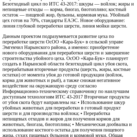
Безотходный цикл по ИТС 43-2017: шкуры — войлок; жиры и
непищевые отходы — корма, биогаз, биотопливо; костный
остаток — пищевой жир, бульоны, кормовая мука. Убойный
цех готов на 70%, стандарты ЕАЭС. Новое оборудование:
линия глубокой переработки шерсти, линия мойки шерсти.
Данным проектом подразумевается развитие цеха по
переработке шерсти ОсОО «Кара-Бук» в сельской управе
Эмгекчил Нарынского района, а именно: приобретение
нового оборудования для переработки шерсти и завершение
строительства убойного цеха. ОсОО «Кара-Бук» планирует
создать в Нарынской области безотходный цикл убоя скота,
перерабатывая вторичные продукты (шерсть, жиры, костные
остатки) от момента убоя до готовой продукции (войлок,
корма для животных и рыб), а также снижая негативное
воздействие на окружающую среду согласно
Информационно-техническому справочнику по наилучшим
доступным технологиям ИТС 43-2017 Вторичные продукты
от убоя скота будут направлены на: • Использование шкур
убойных животных для переработки в готовый продукт
шерсти и для производства войлока; • Переработка
непищевых отходов и жиров для получения кормов для
животных, биогаза, биотоплива; • Механическая дообвалка и
использование костного остатка для получения пищевого
жира, сухих пищевых бульонов и кормовой муки. Общая