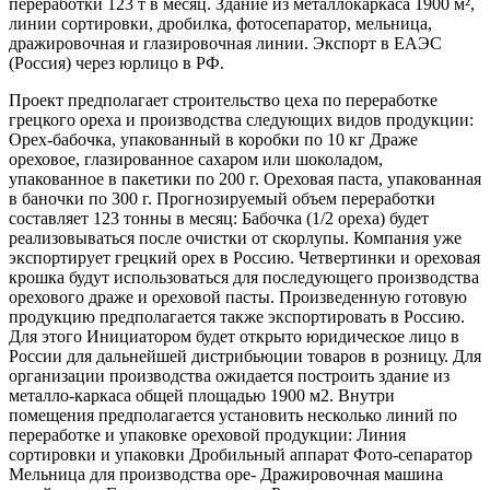
переработки 123 т в месяц. Здание из металлокаркаса 1900 м²,
линии сортировки, дробилка, фотосепаратор, мельница,
дражировочная и глазировочная линии. Экспорт в ЕАЭС
(Россия) через юрлицо в РФ.
Проект предполагает строительство цеха по переработке
грецкого ореха и производства следующих видов продукции:
Орех-бабочка, упакованный в коробки по 10 кг Драже
ореховое, глазированное сахаром или шоколадом,
упакованное в пакетики по 200 г. Ореховая паста, упакованная
в баночки по 300 г. Прогнозируемый объем переработки
составляет 123 тонны в месяц: Бабочка (1/2 ореха) будет
реализовываться после очистки от скорлупы. Компания уже
экспортирует грецкий орех в Россию. Четвертинки и ореховая
крошка будут использоваться для последующего производства
орехового драже и ореховой пасты. Произведенную готовую
продукцию предполагается также экспортировать в Россию.
Для этого Инициатором будет открыто юридическое лицо в
России для дальнейшей дистрибьюции товаров в розницу. Для
организации производства ожидается построить здание из
металло-каркаса общей площадью 1900 м2. Внутри
помещения предполагается установить несколько линий по
переработке и упаковке ореховой продукции: Линия
сортировки и упаковки Дробильный аппарат Фото-сепаратор
Мельница для производства оре- Дражировочная машина