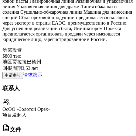
ховой пасты Глазировочная линия Разливочная и упаковочная
линия Упаковочная линия для драже Линия обжарки и
соления Сушильно-обжарочная линия Машина для нанесения
специй Сбыт ореховой продукции предполагается наладить
через экспорт в страны ЕАЭС, преимущественно в Россию.
Для успешной реализации сбыта, Инициатором Проекта
предполагается организовать продажи через имеющееся
юридическое лицо, зарегистрированное в России.
所需投资
$800 тыс
地区
贾拉拉巴德州
回报周期
3,53 лет
请求演示
申请参与
联系人
ОсОО «Золотой Орех»
项目发起人
文件