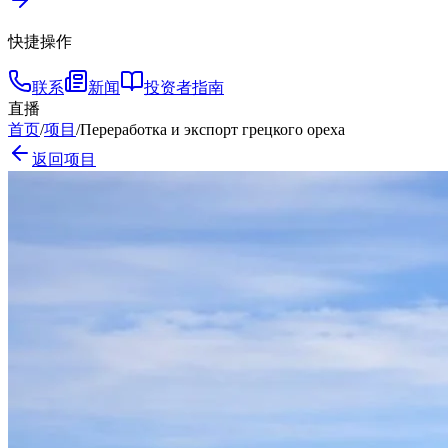
快捷操作
联系
新闻
投资者指南
直播
首页
/
项目
/
Переработка и экспорт грецкого ореха
返回项目