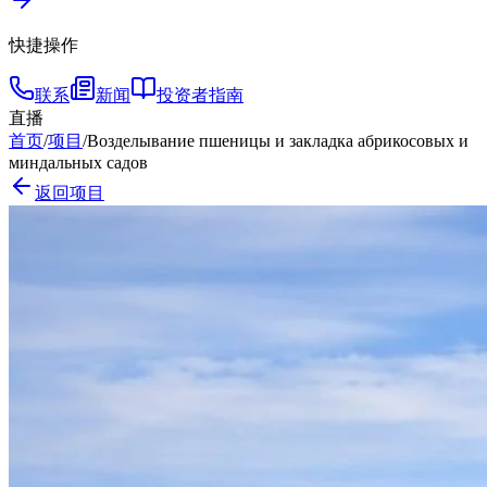
快捷操作
联系
新闻
投资者指南
直播
首页
/
项目
/
Возделывание пшеницы и закладка абрикосовых и
миндальных садов
返回项目