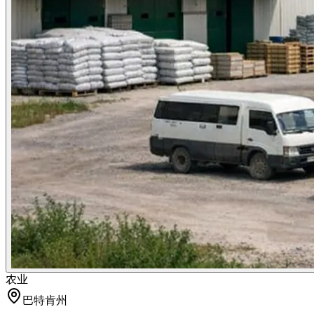
农业
巴特肯州