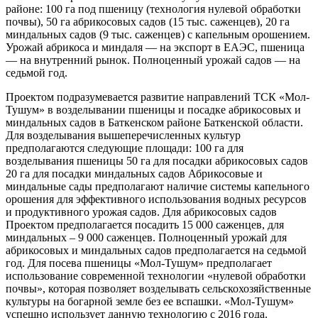
районе: 100 га под пшеницу (технология нулевой обработки
почвы), 50 га абрикосовых садов (15 тыс. саженцев), 20 га
миндальных садов (9 тыс. саженцев) с капельным орошением.
Урожай абрикоса и миндаля — на экспорт в ЕАЭС, пшеница
— на внутренний рынок. Полноценный урожай садов — на
седьмой год.
Проектом подразумевается развитие направлений ТСК «Мол-
Тушум» в возделывании пшеницы и посадке абрикосовых и
миндальных садов в Баткенском районе Баткенской области.
Для возделывания вышеперечисленных культур
предполагаются следующие площади: 100 га для
возделывания пшеницы 50 га для посадки абрикосовых садов
20 га для посадки миндальных садов Абрикосовые и
миндальные сады предполагают наличие системы капельного
орошения для эффективного использования водных ресурсов
и продуктивного урожая садов. Для абрикосовых садов
Проектом предполагается посадить 15 000 саженцев, для
миндальных – 9 000 саженцев. Полноценный урожай для
абрикосовых и миндальных садов предполагается на седьмой
год. Для посева пшеницы «Мол-Тушум» предполагает
использование современной технологии «нулевой обработки
почвы», которая позволяет возделывать сельскохозяйственные
культуры на богарной земле без ее вспашки. «Мол-Тушум»
успешно использует данную технологию с 2016 года.