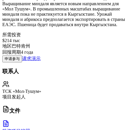
Выращивание миндаля является новым направлением для
«Мол Тушум». В промышленных масштабах выращивание
миндаля пока не практикуется в Кыргызстане. Урожай
миндаля и абрикоса предполагается экспортировать в страны
ЕАЭС. Пшеница будет продаваться внутри Кыргызстана.
所需投资
$214 тыс
地区
巴特肯州
回报周期
4 года
请求演示
申请参与
联系人
ТСК «Мол-Тушум»
项目发起人
文件