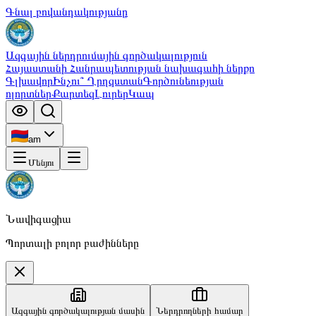
Գնալ բովանդակությանը
Ազգային ներդրումային գործակալություն
Հայաստանի Հանրապետության նախագահի ներքո
Գլխավոր
Ինչու՞ Ղրղզստան
Գործունեության
ոլորտներ
Քարտեզ
Լուրեր
Կապ
am
Մենյու
Նավիգացիա
Պորտալի բոլոր բաժինները
Ազգային գործակալության մասին
Ներդրողների համար