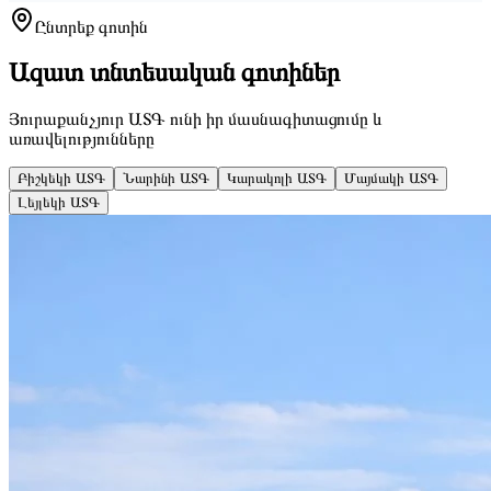
Ընտրեք գոտին
Ազատ տնտեսական գոտիներ
Յուրաքանչյուր ԱՏԳ ունի իր մասնագիտացումը և
առավելությունները
Բիշկեկի ԱՏԳ
Նարինի ԱՏԳ
Կարակոլի ԱՏԳ
Մայմակի ԱՏԳ
Լեյլեկի ԱՏԳ