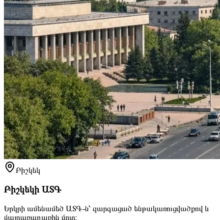
Բիշկեկ
Բիշկեկի ԱՏԳ
Երկրի ամենամեծ ԱՏԳ-ն՝ զարգացած ենթակառուցվածքով և
մայրաքաղաքին մոտ։