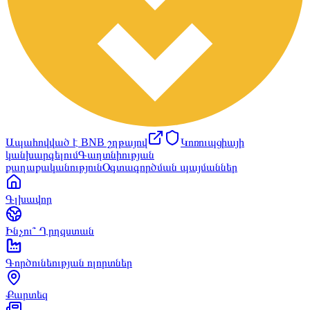
Ապահովված է BNB շղթայով
Կոռուպցիայի
կանխարգելում
Գաղտնիության
քաղաքականություն
Օգտագործման պայմաններ
Գլխավոր
Ինչու՞ Ղրղզստան
Գործունեության ոլորտներ
Քարտեզ