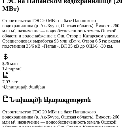
ГЭС на Папанском водохранилище (20
МВт)
Строительство ГЭС 20 МВт на базе Папанского
водохранилища (р. Ак-Буура, Ошская область). Ёмкость 260
млн м³, назначение — водообеспеченность земель Ошской
области и водоснабжение г. Ош. Створ в Катарском ущелье.
Среднегодовая выработка 93 млн кВт·ч. Отвод 6,5 га; рядом
подстанция 35/6 кВ «Папан», ВЛ 35 кВ до ОШ-6 ~30 км.
$26 млн
Ներդրում
7,93 лет
Վերադարձի ժամկետ
Նախագծի նկարագրություն
Строительство ГЭС 20 МВт на базе Папанского
водохранилища (р. Ак-Буура, Ошская область). Ёмкость 260
млн м³, назначение — водообеспеченность земель Ошской