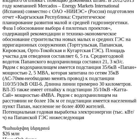
входного оголовка с помощью дожимных штанг. В 2012-2013
году компанией Mercados – Energy Markets International
(Испания) совместно с ОАО «НИИЭС» (Россия) подготовлен
отчет «Кыргызская Республика: Стратегическое
планирование развития малой и средней гидроэнергетики.
Фаза I обоснование выбора 4 пилотных проектов»,
содержащий рекомендации и технико-экономическое
обоснование строительства новых малых и средних ГЭС на
ирригационных сооружениях (Тортгульская, Папанская,
Кировская, Орто-Токойская и Кугартская ГЭС). Площадь
участка для отведения составляет 6, 5 га. Среднегодовой
водоток Папанского водохранилища составил 21, 3 м3/с.
Рядом с водохранилищем имеется подстанция 35/6кВ «Папан»
мощностью 2, 5 МВА, которая запитана по сетям 35кВ
(АС-70мм-необходимо менять провод) к подстанции
110/35/10кВ ОШ-6. Длинна линии примерно 30 километров.
ВЛ-35 также имеет отпайку к подстанции 35/10кВ «Катта-
Сай» мощностью 4МВА. Рядом с водохранилищем на
расстоянии не более 10к м от подстанции имеется населенный
пункт Папан, население не более 4000 жителей.
Потенциальная годовая выработка электроэнергии (тыс. кВт/
ч) на Папанской ГЭС нижеследующая
Պահանջվող ներդրում
$26 млн