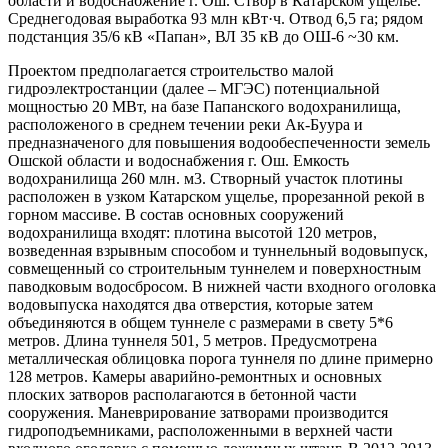
области и водоснабжение г. Ош. Створ в Катарском ущелье.
Среднегодовая выработка 93 млн кВт·ч. Отвод 6,5 га; рядом
подстанция 35/6 кВ «Папан», ВЛ 35 кВ до ОШ-6 ~30 км.
Проектом предполагается строительство малой
гидроэлектростанции (далее – МГЭС) потенциальной
мощностью 20 МВт, на базе Папанского водохранилища,
расположеного в среднем течении реки Ак-Буура и
предназначеного для повышения водообеспеченности земель
Ошской области и водоснабжения г. Ош. Емкость
водохранилища 260 млн. м3. Створный участок плотины
расположен в узком Катарском ущелье, прорезанной рекой в
горном массиве. В состав основных сооружений
водохранилища входят: плотина высотой 120 метров,
возведенная взрывным способом и туннельный водовыпуск,
совмещенный со строительным туннелем и поверхностным
паводковым водосбросом. В нижней части входного оголовка
водовыпуска находятся два отверстия, которые затем
объединяются в общем туннеле с размерами в свету 5*6
метров. Длина туннеля 501, 5 метров. Предусмотрена
металлическая облицовка порога туннеля по длине примерно
128 метров. Камеры аварийно-ремонтных и основных
плоских затворов располагаются в бетонной части
сооружения. Маневрирование затворами производится
гидроподъемниками, расположенными в верхней части