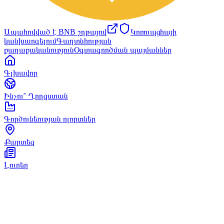
Ապահովված է BNB շղթայով
Կոռուպցիայի
կանխարգելում
Գաղտնիության
քաղաքականություն
Օգտագործման պայմաններ
Գլխավոր
Ինչու՞ Ղրղզստան
Գործունեության ոլորտներ
Քարտեզ
Լուրեր