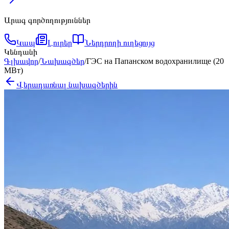
Արագ գործողություններ
Կապ
Լուրեր
Ներդրողի ուղեցույց
Կենդանի
Գլխավոր
/
Նախագծեր
/
ГЭС на Папанском водохранилище (20
МВт)
Վերադառնալ նախագծերին