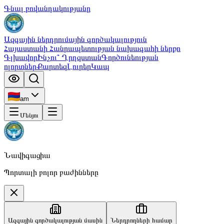
Գնալ բովանդակությանը
Ազգային ներդրումային գործակալություն
Հայաստանի Հանրապետության նախագահի ներքո
Գլխավոր
Ինչու՞ Ղրղզստան
Գործունեության
ոլորտներ
Քարտեզ
Լուրեր
Կապ
am
Մենյու
Նավիգացիա
Պորտալի բոլոր բաժինները
Ազգային գործակալության մասին
Ներդրողների համար