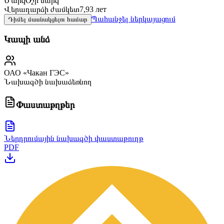
Մարզ
Օշի մարզ
Վերադարձի ժամկետ
7,93 лет
Պահանջել ներկայացում
Դիմել մասնակցելու համար
Կապի անձ
ОАО «Чакан ГЭС»
Նախագծի նախաձեռնող
Փաստաթղթեր
Ներդրումային նախագծի փաստաթուղթ
PDF