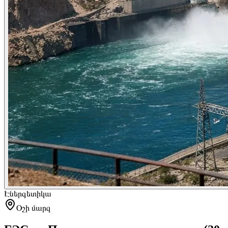
Էներգետիկա
Օշի մարզ