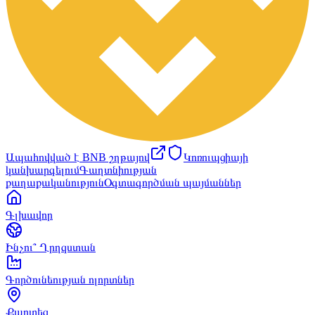
Ապահովված է BNB շղթայով
Կոռուպցիայի
կանխարգելում
Գաղտնիության
քաղաքականություն
Օգտագործման պայմաններ
Գլխավոր
Ինչու՞ Ղրղզստան
Գործունեության ոլորտներ
Քարտեզ