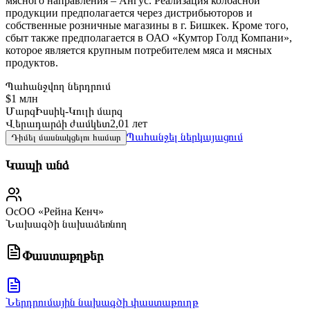
мясного направления – Ангус. Реализация колбасной
продукции предполагается через дистрибьюторов и
собственные розничные магазины в г. Бишкек. Кроме того,
сбыт также предполагается в ОАО «Кумтор Голд Компани»,
которое является крупным потребителем мяса и мясных
продуктов.
Պահանջվող ներդրում
$1 млн
Մարզ
Իսսիկ-Կուլի մարզ
Վերադարձի ժամկետ
2,01 лет
Պահանջել ներկայացում
Դիմել մասնակցելու համար
Կապի անձ
ОсОО «Рейна Кенч»
Նախագծի նախաձեռնող
Փաստաթղթեր
Ներդրումային նախագծի փաստաթուղթ