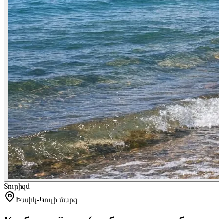
Տուրիզմ
Իսսիկ-Կուլի մարզ