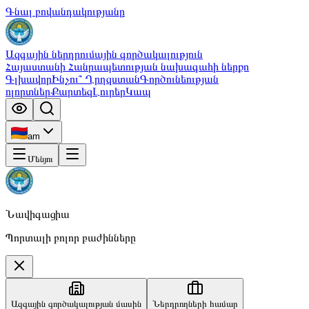
Գնալ բովանդակությանը
Ազգային ներդրումային գործակալություն
Հայաստանի Հանրապետության նախագահի ներքո
Գլխավոր
Ինչու՞ Ղրղզստան
Գործունեության
ոլորտներ
Քարտեզ
Լուրեր
Կապ
am
Մենյու
Նավիգացիա
Պորտալի բոլոր բաժինները
Ազգային գործակալության մասին
Ներդրողների համար