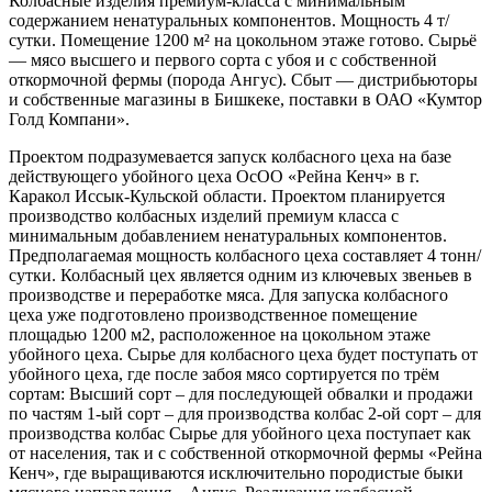
Колбасные изделия премиум-класса с минимальным
содержанием ненатуральных компонентов. Мощность 4 т/
сутки. Помещение 1200 м² на цокольном этаже готово. Сырьё
— мясо высшего и первого сорта с убоя и с собственной
откормочной фермы (порода Ангус). Сбыт — дистрибьюторы
и собственные магазины в Бишкеке, поставки в ОАО «Кумтор
Голд Компани».
Проектом подразумевается запуск колбасного цеха на базе
действующего убойного цеха ОсОО «Рейна Кенч» в г.
Каракол Иссык-Кульской области. Проектом планируется
производство колбасных изделий премиум класса с
минимальным добавлением ненатуральных компонентов.
Предполагаемая мощность колбасного цеха составляет 4 тонн/
сутки. Колбасный цех является одним из ключевых звеньев в
производстве и переработке мяса. Для запуска колбасного
цеха уже подготовлено производственное помещение
площадью 1200 м2, расположенное на цокольном этаже
убойного цеха. Сырье для колбасного цеха будет поступать от
убойного цеха, где после забоя мясо сортируется по трём
сортам: Высший сорт – для последующей обвалки и продажи
по частям 1-ый сорт – для производства колбас 2-ой сорт – для
производства колбас Сырье для убойного цеха поступает как
от населения, так и с собственной откормочной фермы «Рейна
Кенч», где выращиваются исключительно породистые быки