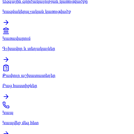
Ազգային գործակալության կառուցվածքը
Կազմակերպչական կառուցվածք
Կառավարում
Գլխավոր և տեղակալներ
Թափուր աշխատատեղեր
Բաց հաստիքներ
Կապ
Կապվեք մեզ հետ