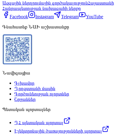
Ազգային ներդրումային գործակալություն
Հայաստանի
Հանրապետության նախագահի ներքո
Facebook
Instagram
Telegram
YouTube
Գնահատեք ՆԱԻ աշխատանքը
Նավիգացիա
Գլխավոր
Ղրղզստանի մասին
Գործունեության ոլորտներ
Շրջաններ
Պետական պորտալներ
ՂՀ պետական պորտալ
Էլեկտրոնային ծառայությունների պորտալ