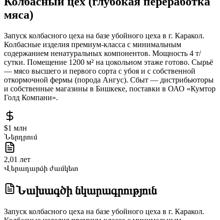
Колбасный цех (глубокая переработка
мяса)
Запуск колбасного цеха на базе убойного цеха в г. Каракол.
Колбасные изделия премиум-класса с минимальным
содержанием ненатуральных компонентов. Мощность 4 т/
сутки. Помещение 1200 м² на цокольном этаже готово. Сырьё
— мясо высшего и первого сорта с убоя и с собственной
откормочной фермы (порода Ангус). Сбыт — дистрибьюторы
и собственные магазины в Бишкеке, поставки в ОАО «Кумтор
Голд Компани».
$1 млн
Ներդրում
2,01 лет
Վերադարձի ժամկետ
Նախագծի նկարագրություն
Запуск колбасного цеха на базе убойного цеха в г. Каракол.