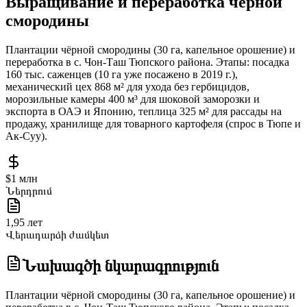
Выращивание и переработка чёрной
смородины
Плантации чёрной смородины (30 га, капельное орошение) и
переработка в с. Чон-Таш Тюпского района. Этапы: посадка
160 тыс. саженцев (10 га уже посажено в 2019 г.),
механический цех 868 м² для ухода без гербицидов,
морозильные камеры 400 м³ для шоковой заморозки и
экспорта в ОАЭ и Японию, теплица 325 м² для рассады на
продажу, хранилище для товарного картофеля (спрос в Тюпе и
Ак-Суу).
$1 млн
Ներդրում
1,95 лет
Վերադարձի ժամկետ
Նախագծի նկարագրություն
Плантации чёрной смородины (30 га, капельное орошение) и