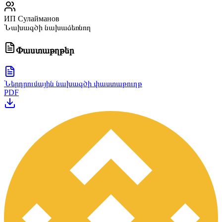
ИП Сулайманов
Նախագծի նախաձեռնող
Փաստաթղթեր
Ներդրումային նախագծի փաստաթուղթ
PDF