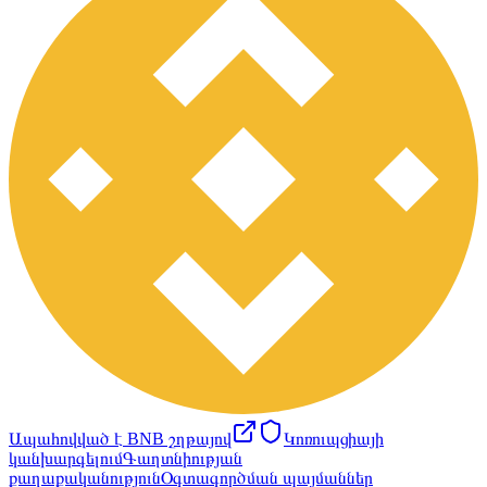
Ապահովված է BNB շղթայով
Կոռուպցիայի
կանխարգելում
Գաղտնիության
քաղաքականություն
Օգտագործման պայմաններ