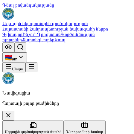
Գնալ բովանդակությանը
Ազգային ներդրումային գործակալություն
Հայաստանի Հանրապետության նախագահի ներքո
Գլխավոր
Ինչու՞ Ղրղզստան
Գործունեության
ոլորտներ
Քարտեզ
Լուրեր
Կապ
am
Մենյու
Նավիգացիա
Պորտալի բոլոր բաժինները
Ազգային գործակալության մասին
Ներդրողների համար