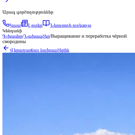
Արագ գործողություններ
Կապ
Լուրեր
Ներդրողի ուղեցույց
Կենդանի
Գլխավոր
/
Նախագծեր
/
Выращивание и переработка чёрной
смородины
Վերադառնալ նախագծերին