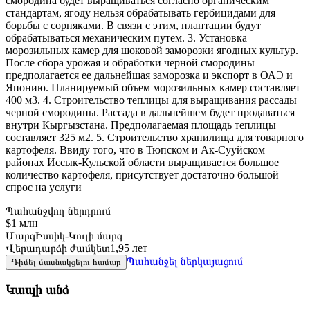
смородина будет выращиваться согласно органическим
стандартам, ягоду нельзя обрабатывать гербицидами для
борьбы с сорняками. В связи с этим, плантации будут
обрабатываться механическим путем. 3. Установка
морозильных камер для шоковой заморозки ягодных культур.
После сбора урожая и обработки черной смородины
предполагается ее дальнейшая заморозка и экспорт в ОАЭ и
Японию. Планируемый объем морозильных камер составляет
400 м3. 4. Строительство теплицы для выращивания рассады
черной смородины. Рассада в дальнейшем будет продаваться
внутри Кыргызстана. Предполагаемая площадь теплицы
составляет 325 м2. 5. Строительство хранилища для товарного
картофеля. Ввиду того, что в Тюпском и Ак-Сууйском
районах Иссык-Кульской области выращивается большое
количество картофеля, присутствует достаточно большой
спрос на услуги
Պահանջվող ներդրում
$1 млн
Մարզ
Իսսիկ-Կուլի մարզ
Վերադարձի ժամկետ
1,95 лет
Պահանջել ներկայացում
Դիմել մասնակցելու համար
Կապի անձ