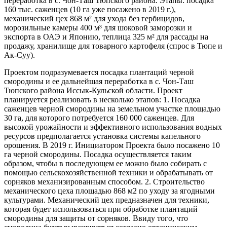
переработка в с. Чон-Таш Тюпского района. Этапы: посадка
160 тыс. саженцев (10 га уже посажено в 2019 г.),
механический цех 868 м² для ухода без гербицидов,
морозильные камеры 400 м³ для шоковой заморозки и
экспорта в ОАЭ и Японию, теплица 325 м² для рассады на
продажу, хранилище для товарного картофеля (спрос в Тюпе и
Ак-Суу).
Проектом подразумевается посадка плантаций черной
смородины и ее дальнейшая переработка в с. Чон-Таш
Тюпского района Иссык-Кульской области. Проект
планируется реализовать в несколько этапов: 1. Посадка
саженцев черной смородины на земельном участке площадью
30 га, для которого потребуется 160 000 саженцев. Для
высокой урожайности и эффективного использования водных
ресурсов предполагается установка системы капельного
орошения. В 2019 г. Инициатором Проекта было посажено 10
га черной смородины. Посадка осуществляется таким
образом, чтобы в последующем ее можно было собирать с
помощью сельскохозяйственной техники и обрабатывать от
сорняков механизированным способом. 2. Строительство
механического цеха площадью 868 м2 по уходу за ягодными
культурами. Механический цех предназначен для техники,
которая будет использоваться при обработке плантаций
смородины для защиты от сорняков. Ввиду того, что