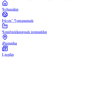
Գլխավոր
Ինչու՞ Ղրղզստան
Գործունեության ոլորտներ
Քարտեզ
Լուրեր