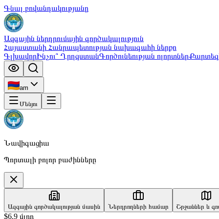
Գնալ բովանդակությանը
Ազգային ներդրումային գործակալություն
Հայաստանի Հանրապետության նախագահի ներքո
Գլխավոր
Ինչու՞ Ղրղզստան
Գործունեության ոլորտներ
Քարտեզ
am
Մենյու
Նավիգացիա
Պորտալի բոլոր բաժինները
Ազգային գործակալության մասին
Ներդրողների համար
Շրջաններ և գ
$6.9 մլրդ