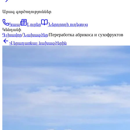
Արագ գործողություններ
Կապ
Լուրեր
Ներդրողի ուղեցույց
Կենդանի
Գլխավոր
/
Նախագծեր
/
Переработка абрикоса и сухофруктов
Վերադառնալ նախագծերին