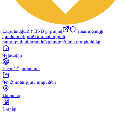
Ապահովված է BNB շղթայով
Կոռուպցիայի
կանխարգելում
Գաղտնիության
քաղաքականություն
Օգտագործման պայմաններ
Գլխավոր
Ինչու՞ Ղրղզստան
Գործունեության ոլորտներ
Քարտեզ
Լուրեր