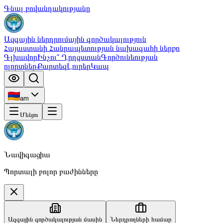
Գնալ բովանդակությանը
Ազգային ներդրումային գործակալություն
Հայաստանի Հանրապետության նախագահի ներքո
Գլխավոր
Ինչու՞ Ղրղզստան
Գործունեության
ոլորտներ
Քարտեզ
Լուրեր
Կապ
am
Մենյու
Նավիգացիա
Պորտալի բոլոր բաժինները
Ազգային գործակալության մասին
Ներդրողների համար