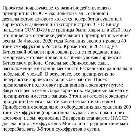
Проектом подразумевается развитие действующего
предприятия ОсОО «Эко-Золотой Сад», основной
деятельностью которого является переработка сушенных
абрикосов и дальнейший экспорт в страны СНГ. Ввиду
пандемии COVID-19 все границы были закрыты в 2020 году,
что привело к остановке деятельности предприятия в конце
весны. За 4 месяца 2020 года Компания экспортировала 40
тонн сухофруктов в Россию. Кроме того, в 2021 году в
Баткенской области произошли резкие непредвиденные
заморозки, которые привели к гибели урожая абрикоса в
Баткенском районе. Отдельные абрикосовые сады,
расположенные в горной местности Баткенского района дали
небольшой урожай. В результате, все предприятия по
переработке абрикоса остались без работы. Проект
предполагает подготовку предприятия к экспорту путем:
Закупа сырья в сезон сбора абрикосов. На данный момент у
предприятия имеется в запасах 3 тонны готовой к экспорту
продукции (курага с косточкой и без косточки, изюм)
Приобретения холодильного оборудования для хранения 200
тонн сухофруктов (обработанная курага с косточкой и без
косточки, изюм, чернослив) Внедрения стандартов HACCP
для экспорта сухофруктов в Монголию Предприятие может
перерабатывать 3-5 тонн сухофруктов в сутки.