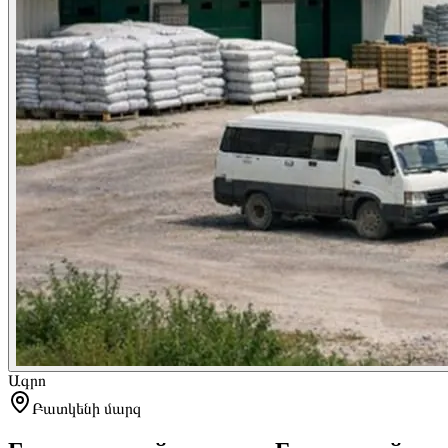
Ագրո
Բատկենի մարզ