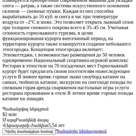
планируется приобретение современной машины для укладки
снега — ратрак, а также системы искусственного оснежения
склонов — снежные пушки. Каждая из них способна
вырабатывать до 16 куб. м снега в час при температуре
воздуха от –2°C и ниже. Это позволяет открыть лыжный сезон
при толщине снежного покрова всего в 35–45 см. Учитывая
сезонность горнолыжного туризма, в целях
функционирования курорта внесезонный период, на
территории курорта также планируется создание небольшого
этногородка. Концепция этногородка включает:
Этнокоттеджи, с возможностью размещения до 50 человек
одновременно Национальный спортивно-игровой комплекс
Ресторан в этностиле на 70 посадочных мест Горнолыжный
курорт будет предлагать своим посетителям нижеследующие
услуги В зимнее время: горные лыжи сноуборд катание на
санках, тюбингах катание, экскурсии на снегоходе походы по
снежным горам аренда снаряжения настольные игры услуги
ресторана проживание в отеле В летнее время: горные походы
катание на лошадях
Պահանջվող ներդրում
$2 млн
Մարզ
Բատկենի մարզ
Վերադարձի ժամկետ
5,54 лет
Պահանջել ներկայացում
Դիմել մասնակցելու համար