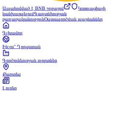
Ապահովված է BNB շղթայով
Կոռուպցիայի
կանխարգելում
Գաղտնիության
քաղաքականություն
Օգտագործման պայմաններ
Գլխավոր
Ինչու՞ Ղրղզստան
Գործունեության ոլորտներ
Քարտեզ
Լուրեր