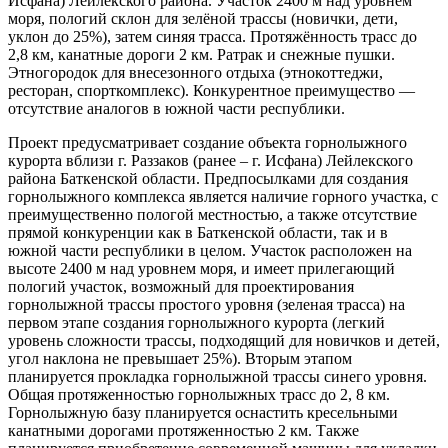
Исфана) Лейлекского района. Участок 2400 м над уровнем
моря, пологий склон для зелёной трассы (новички, дети,
уклон до 25%), затем синяя трасса. Протяжённость трасс до
2,8 км, канатные дороги 2 км. Ратрак и снежные пушки.
Этногородок для внесезонного отдыха (этнокоттеджи,
ресторан, спорткомплекс). Конкурентное преимущество —
отсутствие аналогов в южной части республики.
Проект предусматривает создание объекта горнолыжного
курорта вблизи г. Раззаков (ранее – г. Исфана) Лейлекского
района Баткенской области. Предпосылками для создания
горнолыжного комплекса является наличие горного участка, с
преимущественно пологой местностью, а также отсутствие
прямой конкуренции как в Баткенской области, так и в
южной части республики в целом. Участок расположен на
высоте 2400 м над уровнем моря, и имеет прилегающий
пологий участок, возможный для проектирования
горнолыжной трассы простого уровня (зеленая трасса) на
первом этапе создания горнолыжного курорта (легкий
уровень сложности трассы, подходящий для новичков и детей,
угол наклона не превышает 25%). Вторым этапом
планируется прокладка горнолыжной трассы синего уровня.
Общая протяженностью горнолыжных трасс до 2, 8 км.
Горнолыжную базу планируется оснастить кресельными
канатными дорогами протяженностью 2 км. Также