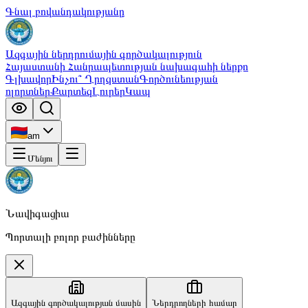
Գնալ բովանդակությանը
Ազգային ներդրումային գործակալություն
Հայաստանի Հանրապետության նախագահի ներքո
Գլխավոր
Ինչու՞ Ղրղզստան
Գործունեության
ոլորտներ
Քարտեզ
Լուրեր
Կապ
am
Մենյու
Նավիգացիա
Պորտալի բոլոր բաժինները
Ազգային գործակալության մասին
Ներդրողների համար