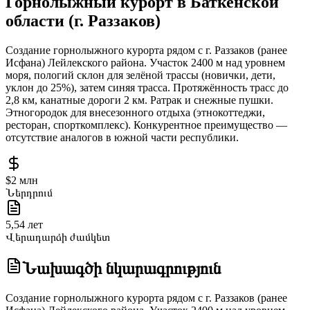
Горнолыжный курорт в Баткенской
области (г. Раззаков)
Создание горнолыжного курорта рядом с г. Раззаков (ранее
Исфана) Лейлекского района. Участок 2400 м над уровнем
моря, пологий склон для зелёной трассы (новички, дети,
уклон до 25%), затем синяя трасса. Протяжённость трасс до
2,8 км, канатные дороги 2 км. Ратрак и снежные пушки.
Этногородок для внесезонного отдыха (этнокоттеджи,
ресторан, спорткомплекс). Конкурентное преимущество —
отсутствие аналогов в южной части республики.
$2 млн
Ներդրում
5,54 лет
Վերադարձի ժամկետ
Նախագծի նկարագրություն
Создание горнолыжного курорта рядом с г. Раззаков (ранее